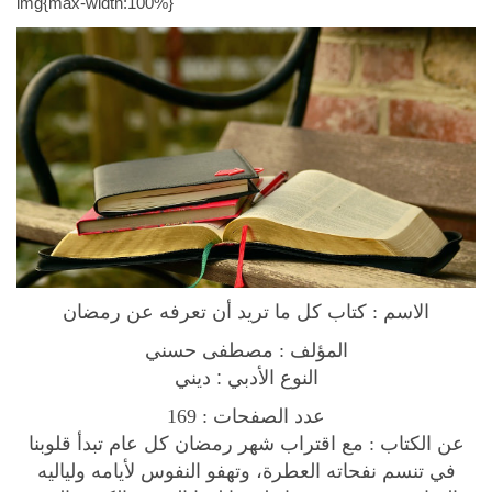
img{max-width:100%}
K
:
3
n
$
3
o
3
.
w
4
2
A
.
8
b
9
.
o
9
u
.
t
R
a
الاسم : كتاب كل ما تريد أن تعرفه عن رمضان
m
a
المؤلف :
مصطفى حسني
d
النوع الأدبي : ديني
a
169
عدد الصفحات :
n
عن الكتاب :
مع اقتراب شهر رمضان كل عام تبدأ قلوبنا
B
في تنسم نفحاته العطرة، وتهفو النفوس لأيامه ولياليه
o