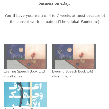
business on eBay.
ع
ر
You’ll have your item in 4 to 7 weeks at most because of
ف
the current world situation (The Global Pandemic)
ه
ع
ن
ر
م
ض
ا
ن
Evening Speech Book كتاب
Evening Speech Book كتاب
حديث المساء
حديث المساء
q
u
a
n
t
i