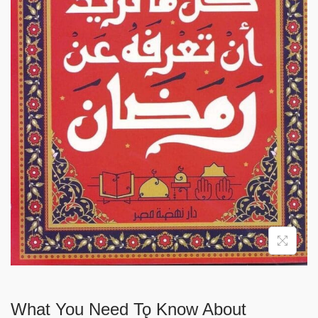
i
o
n
What You Need To Know About