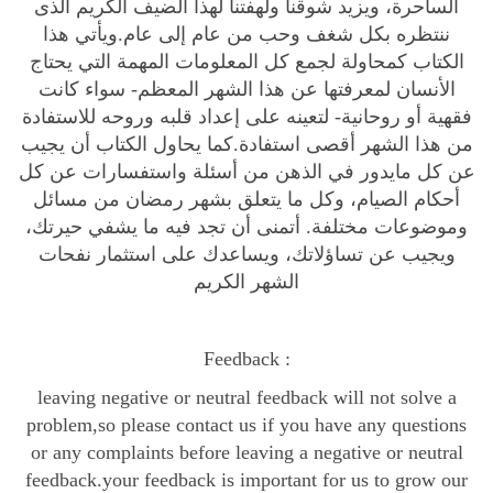
الساحرة، ويزيد شوقنا ولهفتنا لهذا الضيف الكريم الذى
o
ننتظره بكل شغف وحب من عام إلى عام.ويأتي هذا
k
الكتاب كمحاولة لجمع كل المعلومات المهمة التي يحتاج
ك
الأنسان لمعرفتها عن هذا الشهر المعظم- سواء كانت
ت
فقهية أو روحانية- لتعينه على إعداد قلبه وروحه للاستفادة
ا
من هذا الشهر أقصى استفادة.كما يحاول الكتاب أن يجيب
ب
عن كل مايدور في الذهن من أسئلة واستفسارات عن كل
أحكام الصيام، وكل ما يتعلق بشهر رمضان من مسائل
ك
وموضوعات مختلفة. أتمنى أن تجد فيه ما يشفي حيرتك،
ل
ويجيب عن تساؤلاتك، ويساعدك على استثمار نفحات
م
الشهر الكريم
ا
ت
ر
Feedback :
ي
leaving negative or neutral feedback will not solve a
د
problem,so please contact us if you have any questions
أ
or any complaints before leaving a negative or neutral
ن
feedback.your feedback is important for us to grow our
ت