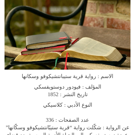
t
e
p
a
n
c
h
i
k
o
الاسم : رواية قرية ستيبانتشيكوفو وسكانها
v
o
المؤلف : فيودور دوستويفسكي
N
تاريخ النشر : 1852
o
النوع الأدبي : كلاسيكي
v
e
عدد الصفحات : 336
l
عن الرواية
:
شكّلت رواية “قرية ستيبّانتشيكوفو وسكّانها”
ر