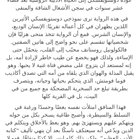
عودة دوستويفسكي إلى الحياة الأدبية الروسية بعد قضاء
و
عشر سنوات في سجن الأشغال الشاقة والمنفى
ا
في هذه الرواية نرى نموذجي دوستويفسكي الأثيرين
ي
اللذين يظهران في كل أعماله تقريبًا: الإنسان الوديع،
ة
والإنسان الشرس. فمع أن الرواية تتخذ منحى هزليًا فإن
ق
شخصياتها تنقسم على نحو واضح إلى هاتين الصفتين.
ر
فالكولونيل روستانف محبّب إلى القلب، يتحمّل حتى
ي
الإساءة، ولذلك فهو يخضع عن طيب خاطر لإرادة أمه، بل
ة
إنه لمستعد أن يتزوج على مضض فتاة غنية لا يحبها. وهو
س
يقبل المذلة والهوان الذي يلقاه من أمه التي تصدق أكاذيب
ت
فوما فومتش، الذي يتحكم بحياتها وحياته، ويتصرف
ي
بطريقة تبلغ حد السخرية المضحكة مع جميع من في
ب
البيت، بل في القرية كلها
ا
ن
فهذا المنافق امتلأت نفسه بغضًا وحسدًا ورغبة في
ت
التسلط والسيطرة، وأصبح طاغية يسخر بكل من حوله
ش
ويتهكم عليهم ويستهزئ بهم. وهو يعظ بالأخلاق ويتكلم في
ي
الدين ويدّعي أنه سيعتكف ناسكًا بعد أن ينهي تأليف “كتابه
ك
الأدب العظيم”. ولكن ذلك كله ليس إلا كذبًا ونفاقًا، فهو لا