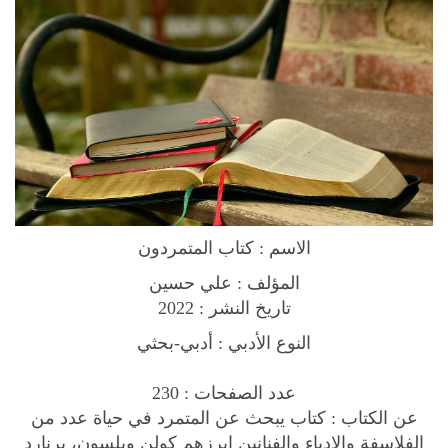
ل
م
ت
م
ر
د
و
ن
q
u
الاسم : كتاب المتمردون
a
n
المؤلف : علي حسين
t
تاريخ النشر : 2022
i
النوع الأدبي : أدبي-بحثي
t
y
عدد الصفحات : 230
عن الكتاب :
كتاب يبحث عن المتمرد في حياة عدد من
الفلاسفة والادباء والفنانين ابرزهم كولن ويلسون، برنارد