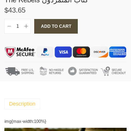
$
43.65
ADD TO CART
T
h
e
R
e
b
e
l
s
ك
ت
Description
ا
ب
img{max-width:100%}
ا