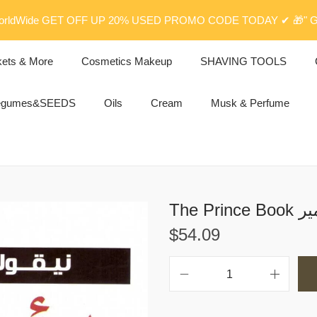
rldWide GET OFF UP 20% USED PROMO CODE TODAY ✔ 🎁" G
kets & More
Cosmetics Makeup
SHAVING TOOLS
egumes&SEEDS
Oils
Cream
Musk & Perfume
The Pr
$
54.09
T
h