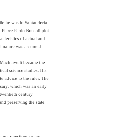
ile he was in Santanderia
e Pierre Paolo Boscoli plot
acteristics of actual and
nal nature was assumed
. Machiavelli became the
ical science studies. His
 advice to the ruler. The
ssary, which was an early
 twentieth century
and preserving the state,
e any questions or any