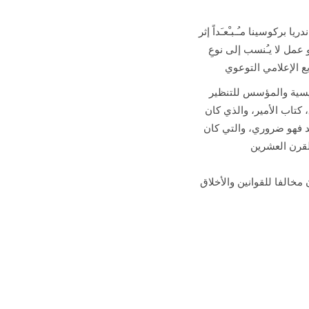
ا بركوسينا مـُـبـْعـَداً إثر
 عمل لا يـُنسب إلى نوعِ
ع الإعلامي التوعوي
ئيسية والمؤسس للتنظير
تاب الأمير، والذي كان
يد فهو ضروري، والتي كان
لقرن العشرين
مخالفا للقوانين والأخلاق