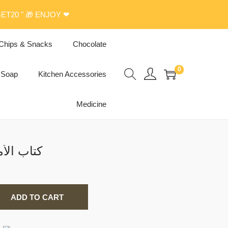
ET20 " 🎁 ENJOY ❤
Chips & Snacks
Chocolate
0
Soap
Kitchen Accessories
Medicine
ince Book كتاب الأمير
ADD TO CART