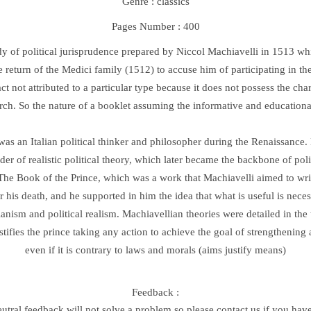
Genre : classics
Pages Number : 400
dy of political jurisprudence prepared by Niccol Machiavelli in 1513 wh
e return of the Medici family (1512) to accuse him of participating in th
ct not attributed to a particular type because it does not possess the char
earch. So the nature of a booklet assuming the informative and educatio
as an Italian political thinker and philosopher during the Renaissance
er of realistic political theory, which later became the backbone of polit
he Book of the Prince, which was a work that Machiavelli aimed to write
 his death, and he supported in him the idea that what is useful is nece
arianism and political realism. Machiavellian theories were detailed in the
stifies the prince taking any action to achieve the goal of strengthening 
even if it is contrary to laws and morals (aims justify means)
Feedback :
eutral feedback will not solve a problem,so please contact us if you hav