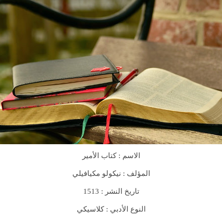
الاسم : كتاب الأمير
المؤلف : نيكولو مكيافيلي
1513
تاريخ النشر :
النوع الأدبي : كلاسيكي