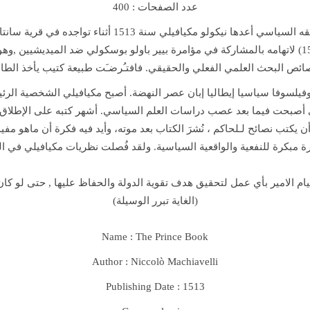
عدد الصفحات : 400
أثناء تواجده في قرية سانتاندري
513
سنة 1
قه السياسي أعدها نيكولو مكيافيلي
) لاتهامه بالمشاركة في مؤامرة بيير باولو بوسكولي
ضد الميديشيين ,و
هو
صائص البحث العلمي الفعلي والحقيقي. فافتـُرضـَت طبيعة كتيب يأخذ الطاب
وفيلسوفا سياسيا إيطاليا إبان عصر النهضة. أصبح مكيافيلي الشخصية الر
 أصبحت فيما بعد عصب دراسات العلم السياسي. أشهر كتبه على الإطلاق، ك
ن يكتب نصائح لـلحاكم ، نُشرَ الكتاب بعد موته، وأيد فيه فكرة أن ماهو مف
 مبكرة للنفعية والواقعية السياسية. ولقد فُصلت نظريات مكيافيلي في ا
ام الامير بأي عمل لتحقيق هدف تقوية الدولة والحفاظ عليها , حتى لو كان 
(الغاية تبرر الوسيلة)
Name : The Prince Book
Author : Niccolò Machiavelli
Publishing Date : 1513