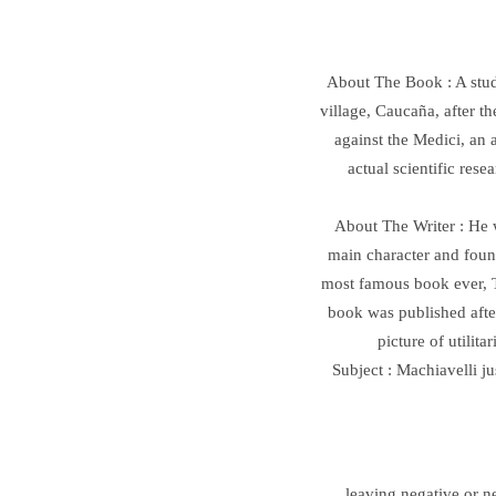
About The Book :
A stu
village, Caucaña, after th
against the Medici, an a
actual scientific res
About The Writer : He w
main character and found
most famous book ever, T
book was published after
picture of utilit
Subject : Machiavelli ju
leaving negative or n