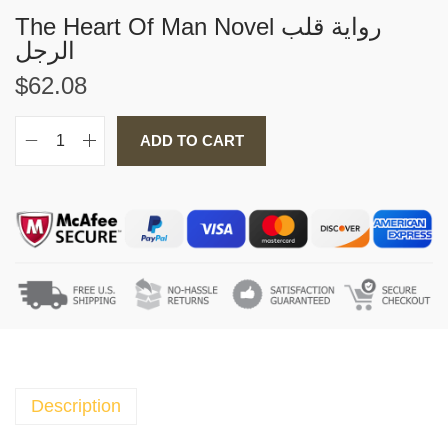
The Heart Of Man Novel رواية قلب
الرجل
$
62.08
ADD TO CART
T
h
e
H
e
a
r
t
O
f
M
Description
a