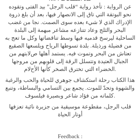
ل
عن الرواية :
تأخذ رواية “قلب الرجل” بيد الفتى وتقوده
q
نحو البوتقة التي تاق إلى اﻻنصهار فيها، بعد أن بلغ ذروة
u
اﻹدراك الذي ﻻ شيء بعده سوى الصمت. نجا من غضب
a
البحر والثلج وعاد تتنازعه مشاعر مبهمة إلى البلدة
n
الساحلية ليرسخ قدميه فيها وسط تناقضاتها وكل ما تعج به
t
من فضيلة ورذيلة. بلدة تسوطها الرياح ويلسعها الصقيع
i
تعتاش من البحر وتموت فيه. يستمد أهلها صﻻبتهم من
t
الجبال العتيدة وتتسلل الرقة إلى قلوبهم من مروجها
y
الخضراء التي تخترق الصخر كأنها الأحﻻم.
هذا الكتاب رحلة استكشاف جوهري للحياة والحب والرغبة
والشهوة وتحدّ للموت. يجمع بين التسامي والبساطة، وتنبع
كلماته من فؤاد شاعر وبصيرة فيلسوف.
قلب الرجل، مقطوعة موسيقية من جزيرة نائية تعزفها
أوتار الحياة
Feedback :