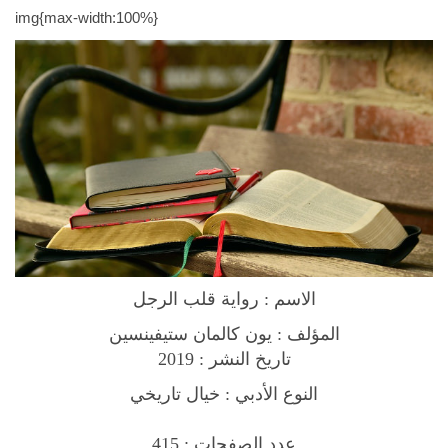
n
img{max-width:100%}
N
o
v
e
l
ر
و
ا
ي
ة
ق
الاسم : رواية قلب الرجل
ل
ب
المؤلف : يون كالمان ستيفينسين
ا
2019
تاريخ النشر :
ل
النوع الأدبي : خيال تاريخي
ر
ج
عدد الصفحات : 415