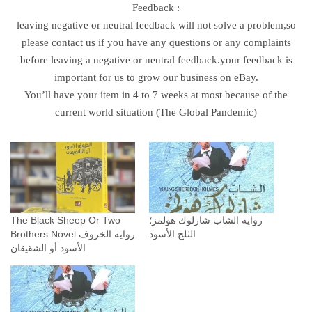
ف
Feedback :
ا
leaving negative or neutral feedback will not solve a problem,so
ل
please contact us if you have any questions or any complaints
أ
before leaving a negative or neutral feedback.your feedback is
س
important for us to grow our business on eBay.
و
You’ll have your item in 4 to 7 weeks at most because of the
د
current world situation (The Global Pandemic)
أ
و
ا
ل
ش
ق
The Black Sheep Or Two
رواية ‫الشاب شارلوك هولمز؛
ي
Brothers Novel رواية الخروف
ق
الأسود أو الشقيقان
ا
ن
q