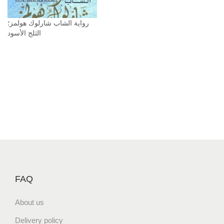
u
a
رواية ‫الشاب شارلوك هولمز؛
n
t
i
t
y
FAQ
About us
Delivery policy