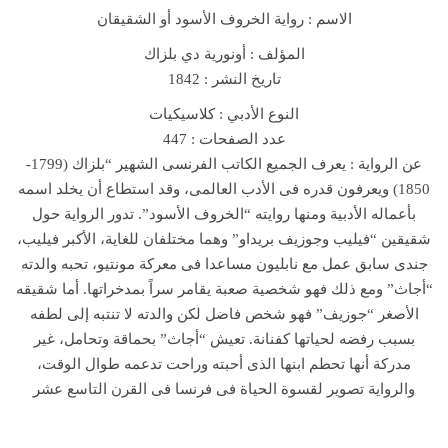
الاسم : رواية الخروف الأسود أو الشقيقان
r
s
المؤلف : أونورية دي بلزاك
N
تاريخ النشر : 1842
o
النوع الأدبي : كلاسيكيات
v
عدد الصفحات : 447
e
عن الرواية : يعرف الجميع الكاتب الفرنسى الشهير “بلزاك (1799-
l
1850) ويعرفون قدره فى الأدب العالمى، وقد استطاع أن يخلد اسمه
ر
بأعماله الأدبية ومنها روايته “الخروف الأسود”. تدور الرواية حول
و
شقيقين “فيليب وجوزيف بريداو” وهما مختلفان للغاية، الأكبر فيليب،
ا
جندى سابق عمل مع نابليون مساعدا فى معركة مونتيو، تحبه والدته
ي
“أجاث” ومع ذلك فهو شخصية صعبة يقامر سراً بمدخراتها. أما شقيقه
ة
الأصغر “جوزيف” فهو شخص فاضل لكن والدته لا تنتبه إلى لطفه
ا
بسبب رفضه لحياتها كفنانة. تعيش “أجاث” بحماقة وتحامل، غير
ل
مدركة أنها تحطم ابنها الذى أحبته وراحت تدعمه طوال الوقت،
خ
والرواية تصوير لقسوة الحياة فى فرنسا فى القرن التاسع عشر
ر
و