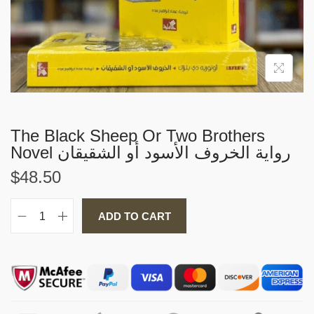
i
o
n
The Black Sheep Or Two Brothers
Novel رواية الخروف الأسود أو الشقيقان
$
48.50
ADD TO CART
T
h
e
B
l
a