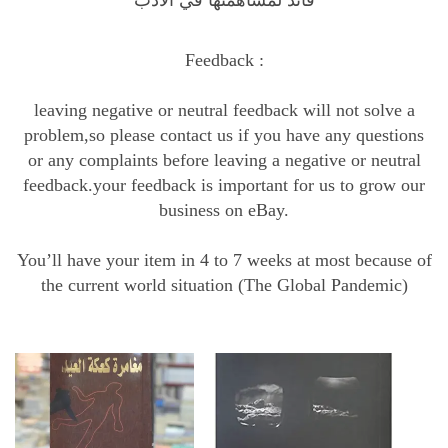
قائد لمساهمتها في الأدب
ا
ل
ع
Feedback :
ي
د
leaving negative or neutral feedback will not solve a
q
problem,so please contact us if you have any questions
u
or any complaints before leaving a negative or neutral
a
feedback.your feedback is important for us to grow our
n
business on eBay.
t
i
You’ll have your item in 4 to 7 weeks at most because of
t
the current world situation (The Global Pandemic)
y