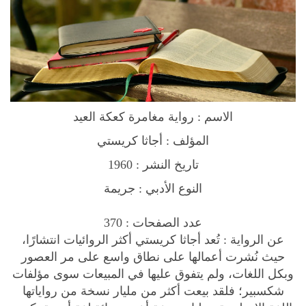
C
h
r
i
s
t
m
الاسم : رواية مغامرة كعكة العيد
a
s
المؤلف : أجاثا كريستي
P
تاريخ النشر : 1960
u
النوع الأدبي : جريمة
d
d
عدد الصفحات : 370
i
عن الرواية : تُعد أجاثا كريستي أكثر الروائيات انتشارًا،
n
حيث نُشرت أعمالها على نطاق واسع على مر العصور
g
وبكل اللغات، ولم يتفوق عليها في المبيعات سوى مؤلفات
N
شكسبير؛ فلقد بيعت أكثر من مليار نسخة من رواياتها
o