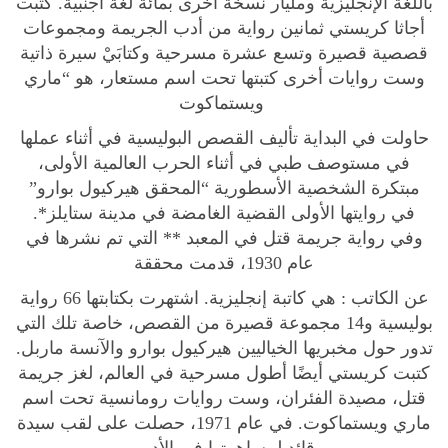
باللغة الإنجليزية ومليار نسخة أخرى بمائة لغة أجنبية. كتبت
v
أجاثا كريستي ثمانين رواية من أدب الجريمة ومجموعات
e
قصصية قصيرة وتسع عشرة مسرحية وكتابَيْ سيرة ذاتية
l
وست روايات أخرى كتبتها تحت اسم مستعار، هو “ماري
ر
ويستماكوت
و
ا
حاولت في البداية تأليف القصص البوليسية في أثناء عملها
ي
في مستوصف طبي في أثناء الحرب العالمية الأولى،
ة
مبتكرة الشخصية الأسطورية “المحقق هيركيول بوارو”
م
في روايتها الأولى القضية الغامضة في مدينة ستايلز*.
غ
وفي رواية جريمة قتل في المعبد ** التي تم نشرها في
ا
عام 1930، قدمت محققة
م
عن الكاتب :
هي كاتبة إنجليزية. اشتهرت بكتابتها 66 رواية
ر
بوليسية و14 مجموعة قصيرة من القصص، خاصة تلك التي
ة
تدور حول مخبريها الخياليين هيركيول بوارو والآنسة ماربل.
ك
كتبت كريستي أيضًا أطول مسرحية في العالم، لغز جريمة
ع
قتل، مصيدة الفئران، وست روايات رومانسية تحت اسم
ك
ماري ويستماكوت. في عام 1971، حصلت على لقب سيدة
ة