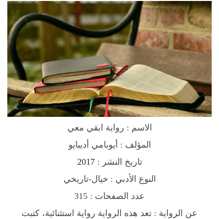
l
ر
و
ا
ي
ة
ا
ب
ق
ي
الاسم : رواية ابقي معي
م
ع
المؤلف : أيوبامي أديبايو
ي
2017
تاريخ النشر :
q
النوع الأدبي : خيال-تاريخي
u
a
عدد الصفحات : 315
n
عن الرواية :
تعد هذه الرواية رواية استثنائية، كتبت
t