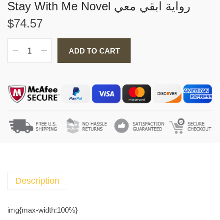
Stay With Me Novel رواية ابقي معي
$
74.57
ADD TO CART
S
t
a
y
W
i
t
h
M
e
N
Description
o
v
img{max-width:100%}
e