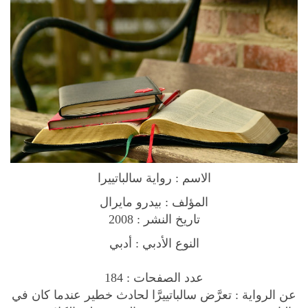
l
ر
و
ا
ي
ة
س
ا
ل
ب
الاسم : رواية سالباتييرا
ا
ت
المؤلف : بيدرو مايرال
ي
تاريخ النشر : 2008
ي
النوع الأدبي : أدبي
ر
ا
عدد الصفحات : 184
q
عن الرواية : تعرَّض سالباتييرَّا لحادث خطير عندما كان في
u