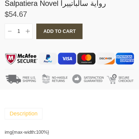
Salpatiera Novel رواية سالباتييرا
$
54.67
ADD TO CART
S
a
l
p
a
t
i
e
r
a
N
Description
o
v
img{max-width:100%}
e