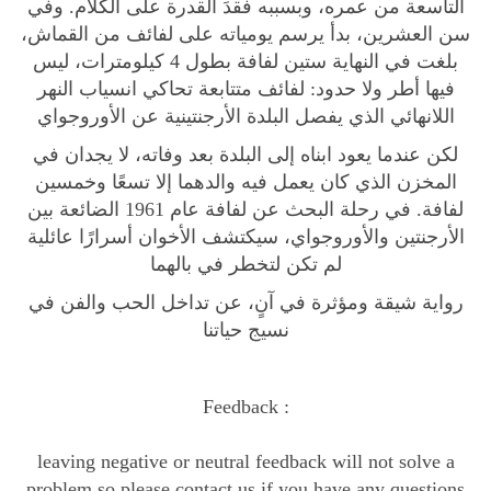
التاسعة من عمره، وبسببه فقدَ القدرة على الكلام. وفي
a
سن العشرين، بدأ يرسم يومياته على لفائف من القماش،
n
بلغت في النهاية ستين لفافة بطول 4 كيلومترات، ليس
t
فيها أطر ولا حدود: لفائف متتابعة تحاكي انسياب النهر
i
اللانهائي الذي يفصل البلدة الأرجنتينية عن الأوروجواي
t
لكن عندما يعود ابناه إلى البلدة بعد وفاته، لا يجدان في
y
المخزن الذي كان يعمل فيه والدهما إلا تسعًا وخمسين
لفافة. في رحلة البحث عن لفافة عام 1961 الضائعة بين
الأرجنتين والأوروجواي، سيكتشف الأخوان أسرارًا عائلية
لم تكن لتخطر في بالهما
رواية شيقة ومؤثرة في آنٍ، عن تداخل الحب والفن في
نسيج حياتنا
Feedback :
leaving negative or neutral feedback will not solve a
problem,so please contact us if you have any questions