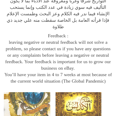
التواريخ شرقاً وغرباً ومعروفة عند الأدباء بما لا يكون
ل
التأليف فيه سوي زيادة في عدد الكتب وإنما يستحب
ا
الإنشاء فيما ندر فيه الكلام وعز البحث وطمست الإعلام
ص
فإذا قرأته العامة بل الخاصة سقطت منه علي جديد ذي
ة
طلاوة
ت
Feedback :
ا
leaving negative or neutral feedback will not solve a
ر
problem, so please contact us if you have any questions
ي
or any complaints before leaving a negative or neutral
خ
feedback. Your feedback is important for us to grow our
ا
business on eBay.
ل
You’ll have your item in 4 to 7 weeks at most because of
أ
the current world situation (The Global Pandemic)
ن
د
ل
س
q
u