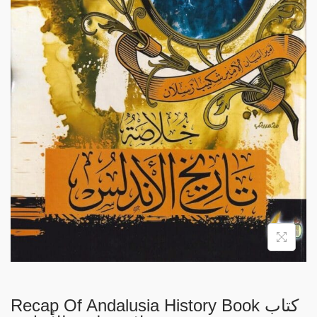
i
o
n
Recap Of Andalusia History Book كتاب