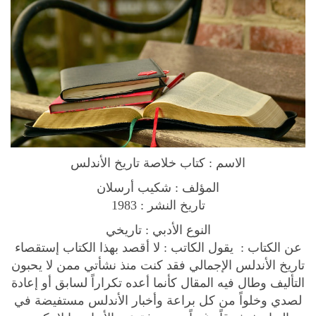
i
a
H
i
s
t
o
r
y
الاسم : كتاب خلاصة تاريخ الأندلس
B
o
المؤلف : شكيب أرسلان
o
تاريخ النشر : 1983
k
النوع الأدبي : تاريخي
ك
عن الكتاب : يقول الكاتب : لا أقصد بهذا الكتاب إستقصاء
ت
تاريخ الأندلس الإجمالي فقد كنت منذ نشأتي ممن لا يحبون
ا
التأليف وطال فيه المقال كأنما أعده تكراراً لسابق أو إعادة
ب
لصدي وخلواً من كل براعة وأخبار الأندلس مستفيضة في
خ