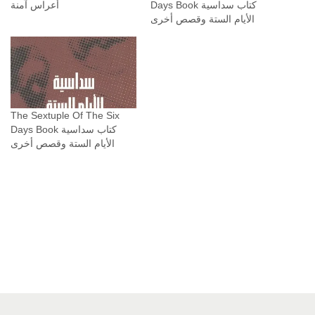
Days Book كتاب سداسية
أعراس آمنة
ج
الأيام الستة وقصص أخرى
و
ا
ل
ا
ر
The Sextuple Of The Six
ت
Days Book كتاب سداسية
ق
الأيام الستة وقصص أخرى
ا
ء
q
u
a
n
t
i
t
y