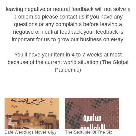
ب
leaving negative or neutral feedback will not solve a
ي
problem,so please contact us if you have any
ة
questions or any complaints before leaving a
ا
negative or neutral feedback.your feedback is
ل
important for us to grow our business on eBay.
ف
ل
You’ll have your item in 4 to 7 weeks at most
س
because of the current world situation (The Global
ط
Pandemic)
ي
ن
ي
ة
ا
ل
ن
ض
Safe Weddings Novel رواية
The Sextuple Of The Six
و