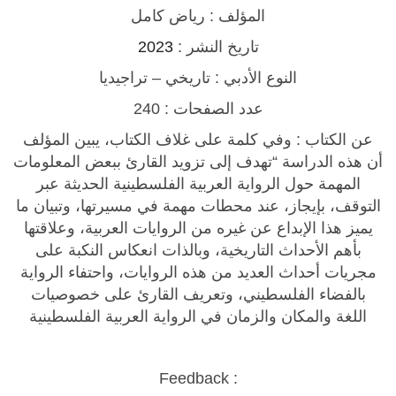
o
المؤلف : رياض كامل
o
2023
تاريخ النشر :
k
النوع الأدبي : تاريخي – تراجيديا
ك
ت
عدد الصفحات : 240
ا
عن الكتاب :
وفي كلمة على غلاف الكتاب، يبين المؤلف
ب
أن هذه الدراسة “تهدف إلى تزويد القارئ ببعض المعلومات
ا
المهمة حول الرواية العربية الفلسطينية الحديثة عبر
ل
التوقف، بإيجاز، عند محطات مهمة في مسيرتها، وتبيان ما
ر
يميز هذا الإبداع عن غيره من الروايات العربية، وعلاقتها
و
بأهم الأحداث التاريخية، وبالذات انعكاس النكبة على
ا
مجريات أحداث العديد من هذه الروايات، واحتفاء الرواية
ي
بالفضاء الفلسطيني، وتعريف القارئ على خصوصيات
ة
اللغة والمكان والزمان في الرواية العربية الفلسطينية
ا
ل
ع
Feedback :
ر