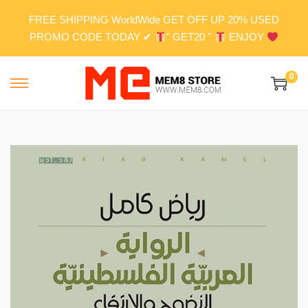
FREE SHIPPING WorldWide GET OFF UP 20% USED
PROMO CODE TODAY ✔
" GET20 "
ENJOY
0
S
S
k
k
i
i
p
p
t
t
o
o
n
c
a
o
v
n
i
t
g
e
a
n
t
t