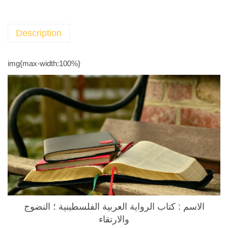
i
a
n
Description
-
A
img{max-width:100%}
r
a
b
N
a
r
r
a
t
i
o
الاسم :
كتاب الرواية العربية الفلسطينية ؛ النضوج
n
والارتقاء
B