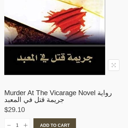
i
o
n
Murder At The Vicarage Novel رواية
$
29.10
ADD TO CART