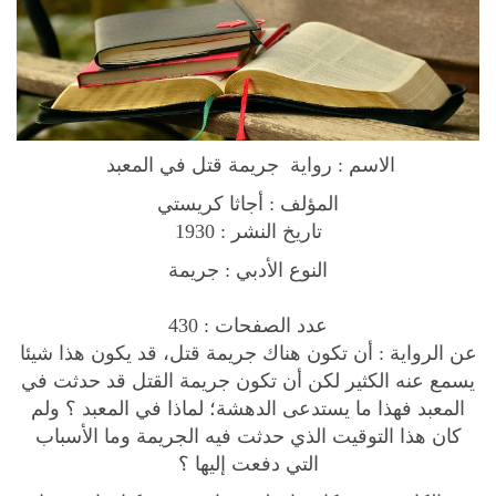
e
N
o
v
e
l
الاسم : رواية ‫جريمة قتل في المعبد
ر
و
المؤلف : أجاثا كريستي
ا
تاريخ النشر : 1930
ي
النوع الأدبي : جريمة
ة
عدد الصفحات : 430
ج
عن الرواية : أن تكون هناك جريمة قتل، قد يكون هذا شيئا
ر
يسمع عنه الكثير لكن أن تكون جريمة القتل قد حدثت في
ي
المعبد فهذا ما يستدعى الدهشة؛ لماذا في المعبد ؟ ولم
م
كان هذا التوقيت الذي حدثت فيه الجريمة وما الأسباب
ة
التي دفعت إليها ؟
ق