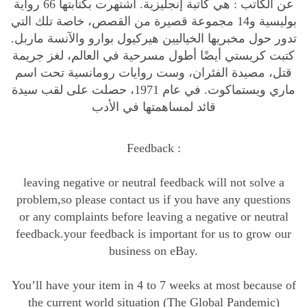
عن الكاتب :
هي كاتبة إنجليزية. اشتهرت بكتابتها 66 رواية
ت
بوليسية و14 مجموعة قصيرة من القصص، خاصة تلك التي
ل
تدور حول مخبريها الخياليين هيركيول بوارو والآنسة ماربل.
ف
كتبت كريستي أيضًا أطول مسرحية في العالم، لغز جريمة
ي
قتل، مصيدة الفئران، وست روايات رومانسية تحت اسم
ا
ماري ويستماكوت. في عام 1971، حصلت على لقب سيدة
ل
قائد لمساهمتها في الأدب
م
ع
ب
Feedback :
د
leaving negative or neutral feedback will not solve a
q
problem,so please contact us if you have any questions
u
or any complaints before leaving a negative or neutral
a
feedback.your feedback is important for us to grow our
n
business on eBay.
t
i
You’ll have your item in 4 to 7 weeks at most because of
t
the current world situation (The Global Pandemic)