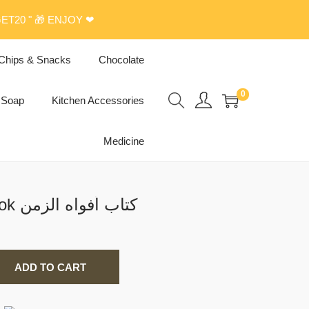
ET20 " 🎁 ENJOY ❤
Chips & Snacks
Chocolate
0
Soap
Kitchen Accessories
Medicine
Mouths Of Time Book كتاب أفواه الزمن
ADD TO CART