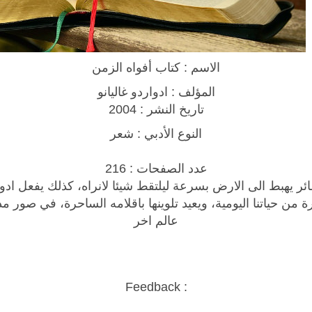
أ
ف
و
ا
الاسم : كتاب أفواه الزمن
ه
ا
المؤلف : ادواردو غاليانو
ل
تاريخ النشر : 2004
ز
النوع الأدبي : شعر
م
ن
عدد الصفحات : 216
q
ئر يهبط الى الارض بسرعة ليلتقط شيئا لانراه، كذلك يفعل ادوا
u
رة من حياتنا اليومية، ويعيد تلوينها باقلامه الساحرة، في صور 
a
عالم اخر
n
t
i
t
Feedback :
y