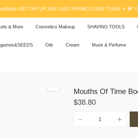
rldWide GET OFF UP 20% USED PROMO CODE TODAY ✔ 🎁" G
kets & More
Cosmetics Makeup
SHAVING TOOLS
egumes&SEEDS
Oils
Cream
Musk & Perfume
$
38.80
M
o