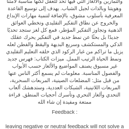
والتمارين والألغاز التي فيها تحد للعقل لكنها مناسبة لأمتنا
ذ
وهويتنا وبالذات لجيل الشباب. يهدف إلى توسيع القاعدة
ك
المعرفية بأسلوب مشوق، بالإضافة لتنمية مهارات الإبداع
ا
والخروج عن نطاق التفكير التقليدي وتخطي العوائق
ء
الذهنية وتجاوز التفكير المؤطر، فمع كل لغز ستجد تحديًا
q
جديدًا بل بحثًا عن نمط جديد في التفكير يحرك عقلك
u
الذكي والمستكشف وسريع البديهة واليقظ والفطن لعله
a
يزيل ما تراكم من غبار الركود الذي خلقه التعليم التقليدي
n
ونمط الحياة الرتيب الممل. ميزات الكتاب: فهرس جديد
t
غير مسبوق يصنف المواضيع والألغاز حسب الأبواب
i
والفصول المناسبة. معلومات لم يسمع أكثر الناس عنها
t
من قبل مثل: المضلعات الصينية، المربعات السحرية،
y
المربعات اللاتينية، الشبكات العددية، وستدهشك ألعاب
التحدي وألغاز التحري وتأسرك أحجيات المنطق. قراءة
ممتعة ومفيدة إن شاء الله
Feedback :
leaving negative or neutral feedback will not solve a