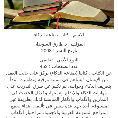
n
c
e
B
o
الاسم : كتاب صناعة الذكاء
o
k
المؤلف : د.طارق السويدان
ك
تاريخ النشر : 2008
ت
النوع الأدبي : تعليمي
ا
عدد الصفحات : 452
ب
عن الكتاب :
كتابنا (صناعة الذكاء) يركز على جانب العقل
ص
من الإنسان فيساهم في تنميته ورقيه وتطويره. ابتدأ
ن
بتعريف الذكاء وجوانبه، ثم تكلم عن طرق التدريب على
ا
مهارات الذكاء والإبداع وتنميتها، وفصّل الحديث في
ع
التمارين والألعاب والألغاز المناسبة لذلك بطريقة غير
ة
مسبوقة. أخذ جهد عدة سنين في تأليفه: ابتداء بجمع
ا
المراجع المتنوعة العربية والأجنبية، ثم اختيار الألعاب
ل