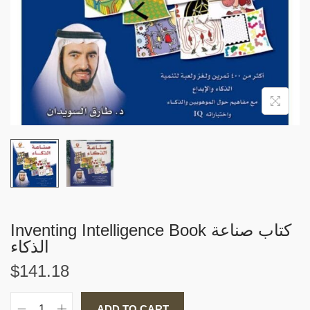
i
o
n
Inventing Intelligence Book كتاب صناعة
الذكاء
$
141.18
ADD TO CART