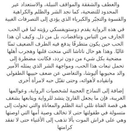
م
والعطف والشفقة والمواقف النبيلة، والاستعداد عير
ذ
المحدود للتضحية، كما نجد الشر والظلم والكراهية
ل
والقسوة والتجبّر والكبرياء الذي يؤدي إلى التصرفات الغبية
و
في هذه الرواية يقدم دوستويفسكي رؤيته لما في الحب
ن
الجارف من التباس وتناقضات، بل من ذل. وكيف أن هذا
م
الحب حين يكون متطرفًا يدفع فيه الطرف الضعيف ثمنًا
ه
غاليًا. وهذا هو حال ناتاشا التي منحت قلبها وهجرب أهلها
ا
مضحية بكل شيء من دون تردد، فكانت مضطرة إلى
ن
تحمل تبعات هذا الحب، ومواجهة الشر الذي يمثله الأمير
و
والد محبوبها أليوشا، والتغاضي عن ضعف حبيبها الطفولي
ن
وانقياده لأهوائه، وحتى تقبّل حبه لامرأة أخرى
q
u
إضافة إلى النماذج العجيبة لشخصيات الرواية، وعوالمها
a
الغريبة، فإن ما يجعل القارئ ينشد للرواية ويتابعها بشغف
n
هي قصة الفتاة نللي ابنة الظلم والمعاناة والتي تحولت إلى
t
متسولة في طفولتها حتى لا تخالف وصية أمها التي اوصتها
i
وهي على فراش الموت بألا تذهب إلى الأغنياء حتى لا تفقد
t
كرامتها