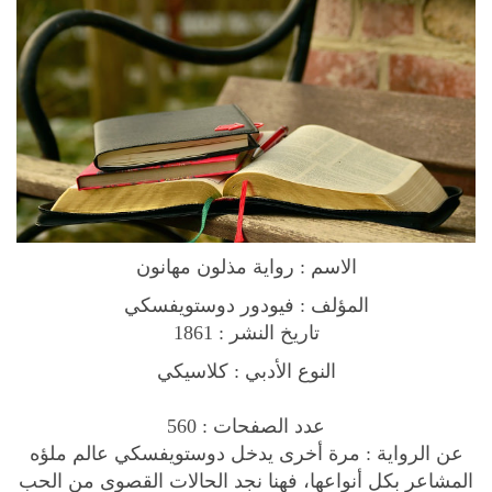
i
l
i
a
t
e
d
N
o
الاسم : رواية مذلون مهانون
v
e
المؤلف : فيودور دوستويفسكي
l
تاريخ النشر : 1861
ر
النوع الأدبي : كلاسيكي
و
ا
عدد الصفحات : 560
ي
عن الرواية
:
مرة أخرى يدخل دوستويفسكي عالم ملؤه
ة
المشاعر بكل أنواعها، فهنا نجد الحالات القصوى من الحب