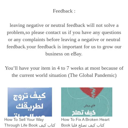
ر
ا
Feedback :
ل
ح
leaving negative or neutral feedback will not solve a
ي
problem,so please contact us if you have any questions
ا
or any complaints before leaving a negative or neutral
ة
feedback.your feedback is important for us to grow our
business on eBay.
q
u
You’ll have your item in 4 to 7 weeks at most because of
a
the current world situation (The Global Pandemic)
n
t
i
t
y
How To Sell Your Way
How To Fix A Broken Heart
Book كتاب كيف تصلح قلبا
Through Life Book كتاب ‫كيف