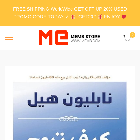
FREE SHIPPING WorldWide GET OFF UP 20% USED
PROMO CODE TODAY ✔
" GET20 "
ENJOY
0
S
S
k
k
i
i
p
p
t
t
o
o
n
c
a
o
v
n
i
t
g
e
a
n
t
t