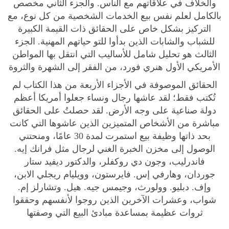
والخلاف في علاقاتهم مع الناس. والجزء الثاني مخصص
ا
بالكامل لعلم نفس بيع الخدمات الشخصية من كل نوع، مع
ب
التركيز بشكل خاص على الحقائق ذات القيمة الكبيرة
للشباب والشابات الذين بدأوا للتو حياتهم المهنية. الجزء
ك
الثالث هو تحليل شامل للأساليب التي انتقل بها المواطن
ي
الأمريكي الأول هنري فورد، من الفقر إلى الشهرة والثروة
ف
ت
الحقائق الموصوفة في الأجزاء الأربعة من هذا الكتاب لم
ر
تُكتب فقط؛ لقد عاشها رجال ونساء جعلوا أمريكا أعظم
و
دولة صناعية على وجه الأرض. لقد حصلتُ على الحقائق
ج
مباشرة من الأشخاص المتميزين الذين عاشوها التي كانت
ل
بحد ذاتها وظيفة بيع استمرت لمدة 30 عامًا، ومنحتني
ط
الوصول إلى مخزن الخبرة الغني لرجال مثل فرانك إيه.
ر
فاندرليب، وجون دي روكفلر، والدكتور ديفيد ستار
ي
جوردان، وهارفي إس. فايرستون، وويليام ريجلي الابن،
ق
وإف. دبليو. وولورث، وجيمس جيه. هيل. وتشارلز إم.
ك
شواب، وعشرات الآخرين الذين روجوا لأنفسهم وحققوا
ع
ثروات عظيمة بمساعدة مبادئ البيع التي وصفتها
ب