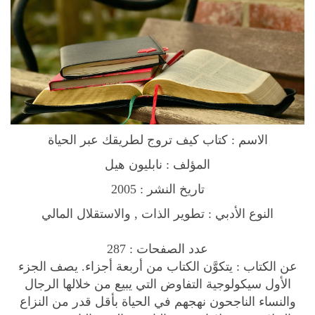
y
3
.
T
4
2
h
.
8
r
9
.
o
9
u
.
g
h
الاسم : كتاب
L
i
المؤلف : نابليون هيل
f
تاريخ النشر : 2005
e
النوع الأدبي : تطوير الذات , والاستقلال المالي
B
o
عدد الصفحات : 287
o
عن الكتاب : يتكوَّن الكتاب من أربعة أجزاء. يصف الجزء
k
الأول سيكولوجية التفاوض التي يبيع من خلالها الرجال
ك
والنساء الناجحون نهجهم في الحياة بأقل قدر من النزاع
ت