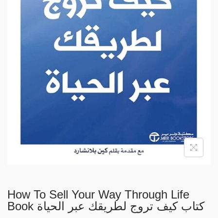
i
o
n
How To Sell Your Way Through Life