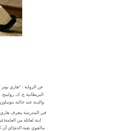
عن الرواية :
هاري بوتر و
البريطانية ج. ك. رولينج
والدية عند خالته بتونياو
في المدرسة يتعرف هاري ب
ابنة لعائلة من العامة(غ
مالفوي نقية الدم(اي أن -