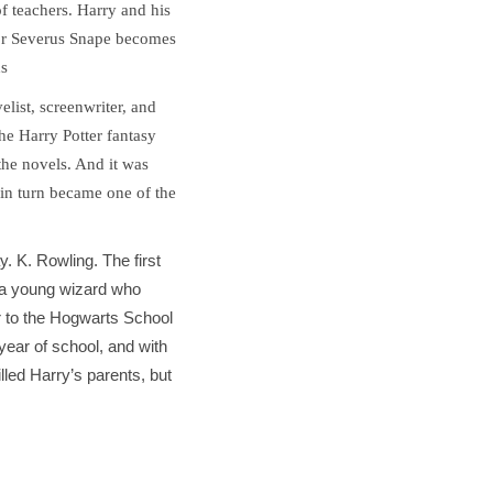
f teachers. Harry and his
ssor Severus Snape becomes
ds
list, screenwriter, and
he Harry Potter fantasy
he novels. And it was
h in turn became one of the
y. K. Rowling. The first
r, a young wizard who
r to the Hogwarts School
ear of school, and with
lled Harry’s parents, but