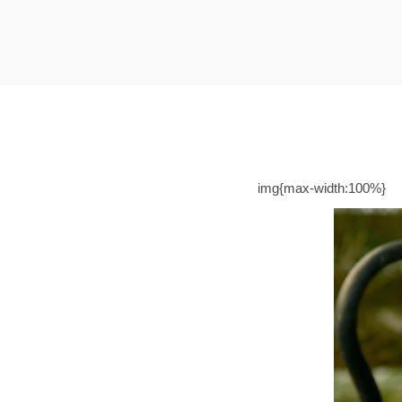
t
t
i
o
n
img{max-width:100%}