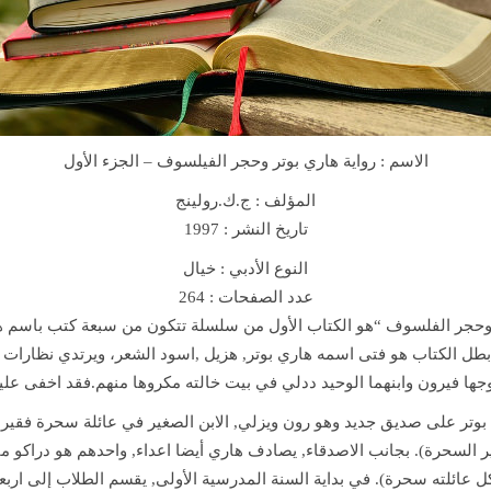
r
c
e
r
e
r
الاسم :
رواية هاري بوتر وحجر الفيلسوف – الجزء الأول
'
s
المؤلف : ج.ك.رولينج
S
تاريخ النشر : 1997
t
النوع الأدبي : خيال
o
عدد الصفحات : 264
n
حجر الفلسوف “هو الكتاب الأول من سلسلة تتكون من سبعة كتب باسم هاري
e
. بطل الكتاب هو فتى اسمه هاري بوتر, هزيل ,اسود الشعر، ويرتدي نظارات
N
زوجها فيرون وابنهما الوحيد ددلي في بيت خالته مكروها منهم.فقد اخفى علي
o
v
وتر على صديق جديد وهو رون ويزلي, الابن الصغير في عائلة سحرة فقيرة
e
ير السحرة). بجانب الاصدقاء, يصادف هاري أيضا اعداء, واحدهم هو دراكو مال
l
كل عائلته سحرة). في بداية السنة المدرسية الأولى, يقسم الطلاب إلى ارب