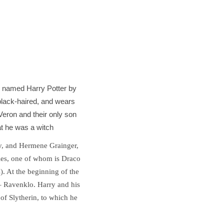
ks named Harry Potter by
 black-haired, and wears
Veron and their only son
at he was a witch
ly, and Hermene Grainger,
ies, one of whom is Draco
). At the beginning of the
 – Ravenklo. Harry and his
 of Slytherin, to which he