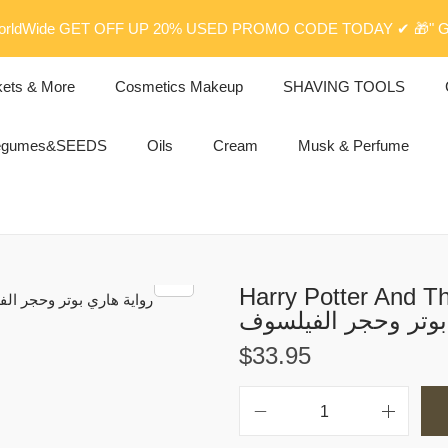
rldWide GET OFF UP 20% USED PROMO CODE TODAY ✔ 🎁" G
kets & More
Cosmetics Makeup
SHAVING TOOLS
egumes&SEEDS
Oils
Cream
Musk & Perfume
Harry Potter And The 
بوتر وحجر الفيلسوف
$
33.95
H
a