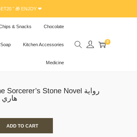
ET20 " 🎁 ENJOY ❤
Chips & Snacks
Chocolate
0
Soap
Kitchen Accessories
Medicine
Sorcerer’s Stone Novel رواية
هاري 
ADD TO CART