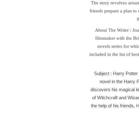
The story revolves aroun
friends prepare a plan to
t
About The Writer : Joa
filmmaker with the Bri
novels series for wh
included in the list of be
Subject :
Harry Potter 
novel in the Harry P
discovers his magical l
of Witchcraft and Wiza
the help of his friends,