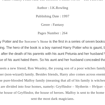
ل
ف
Author : J.K.Rowling
ي
Publishing Date : 1997
ل
س
Genre : Fantasy
و
Pages Number : 264
ف
y Potter and t
is the first in a series of seven boo
he Sorcerer’s Stone
q
lling. The hero of the book is a boy named Harry Potter who is gaunt,
u
 after the death of his parents with his aunt Petunia and her husband 
a
se of his aunt hated them. So his aunt and her husband concealed th
n
t
meets a new friend, Ron Weasley, the young son of a poor witches fami
i
er (non-wizard) family. Besides friends, Harry also comes across enem
t
he pure-blooded Malfoy family (meaning that all of his family is witches
y
ts are divided into four homes, namely: Gryffindor – Slytherin – Hvlpav
 the house of Gryffindor, the house of heroes. Malfoy is sent to the home
sent the most dark magicians.