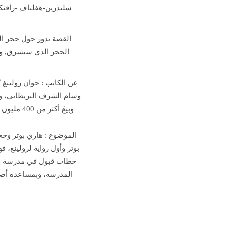
سليذرين-هفلباف -رافنك
القصة تدور حول حجر ال
الحجر الذي سيسرق, وم
عن الكاتب :
جوان رولينغ ت
وسام الشرف البريطاني، ولقب
وبيعَ أكث
الموضوع :
هاري بوتر وحجر
بوتر وأول رواية لرولينغ،
خطاب قبول في مدرسة هو
المدرسة، وبمساعدة أصدق