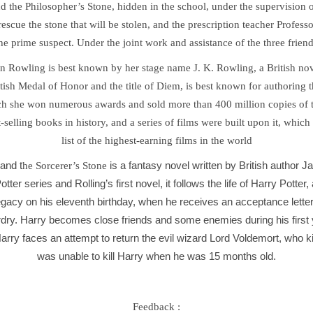
d the Philosopher’s Stone, hidden in the school, under the supervision o
 rescue the stone that will be stolen, and the prescription teacher Profe
he prime suspect. Under the joint work and assistance of the three frien
n Rowling is best known by her stage name J. K. Rowling, a British nove
tish Medal of Honor and the title of Diem, is best known for authoring t
ich she won numerous awards and sold more than 400 million copies of t
st-selling books in history, and a series of films were built upon it, whic
list of the highest-earning films in the world
and t
is a fantasy novel written by British author Ja
he Sorcerer’s Stone
otter series and Rolling’s first novel, it follows the life of Harry Potte
egacy on his eleventh birthday, when he receives an acceptance lette
rdry. Harry becomes close friends and some enemies during his first y
 Harry faces an attempt to return the evil wizard Lord Voldemort, who ki
was unable to kill Harry when he was 15 months old.
Feedback :