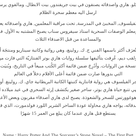
ر
لو. هاري واصدقائه يصنفون في بيت جريفندور, بيت الابطال. ومالفوي يرس
و
ارسل اليه معظم سحرة الظلام
ا
فيلسوف, المخبئ في المدرسة, تحت مراقبة المعلمين, هاري واصدقائه يع
ي
ة
علم الوصفات السحرية استاذ سيفروس سناب يصبح المشتبه به الأول. 
ه
والمساعدة من قبل الاصدقاء الثلاث
ا
ُعرَف أكثر باسمها الفني ج. ك. رولينغ‏، وهي روائية وكاتبة سيناريو ومنتجَة 
ر
 ديم، عُرِفت بتأليفها سلسلة روايات هاري بوتر الفنتازيّة التي فازت من خ
ي
ر من 400 مليون نسخة من الروايات. وأدُرِجَ ضمن قائمة أكثر الكُتب مبيعاً في التاريخ، وب
ب
التي بدورها صارت ضمن قائمة أعلى الأفلام دخلاً في العالم
و
 الفيلسوف هي رواية فانتازية كتبتها الكاتبة البريطانية جاي. ك. رولينغ. 
ت
 فهي تتبع حياة هاري بوتر، ساحر صغير يكتشف إرثه السحري في عيد ميلاده 
ر
غوورتس للسحر والشعوذة. يصبح لدى هاري أصدقاء مقربون وبعض الأعداء
و
ائه، يواجه هاري محاولة عودة الساحر الشرير اللورد فولدمورت، الذي قت
ح
يستطع قتل هاري عندما كان يبلغ من العمر 15 شهرًا
ج
ر
ا
Name : Harry Potter And The Sorcerer’s Stone Novel – The First Part