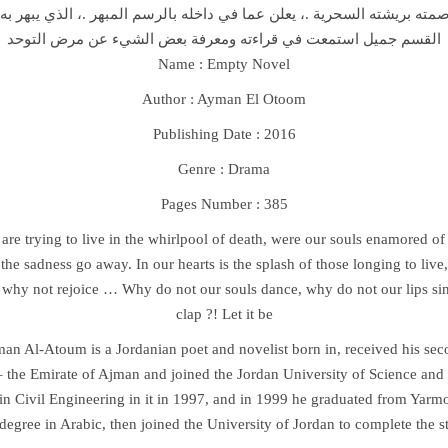
صمته بريشته السحرية .، يعلن عما في داخله بالرسم المبهر .، الذي يبهر به 
القسم جميل استمعت في قراءته ومعرفة بعض الشيء عن مرض التوحد
Name :
Empty Novel
Author : Ayman El Otoom
Publishing Date : 2016
Genre : Drama
Pages Number : 385
re trying to live in the whirlpool of death, were our souls enamored o
t the sadness go away. In our hearts is the splash of those longing to liv
o why not rejoice … Why do not our souls dance, why do not our lips si
clap ?! Let it be
an Al-Atoum is a Jordanian poet and novelist born in, received his sec
 the Emirate of Ajman and joined the Jordan University of Science and
in Civil Engineering in it in 1997, and in 1999 he graduated from Yarm
degree in Arabic, then joined the University of Jordan to complete the s