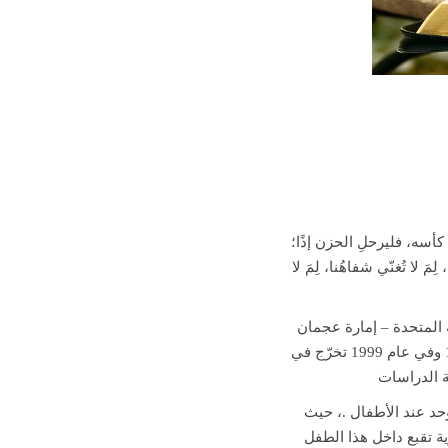
 كأسه، فليرحلِ الحزن إذًا؛
 لا تُغنّي شفاهُنا، لِمَ لا
ة المتحدة – إمارة عجمان
والتحق بـجامعة العلوم والتكنولوجيا الأردنية ليتحصل على بكالوريوس الهندسة المدنية فيها عام 1997 وفي عام 1999 تخرّج في
ة الدراسات
وحد عند الأطفال .، حيث
ة تقبع داخل هذا الطفل