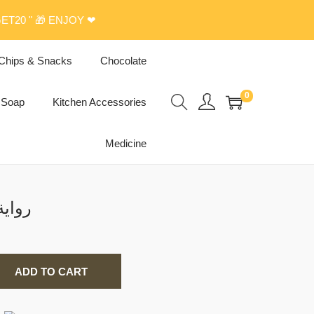
ET20 " 🎁 ENJOY ❤
Chips & Snacks
Chocolate
0
Soap
Kitchen Accessories
Medicine
رواية خاوي
ADD TO CART