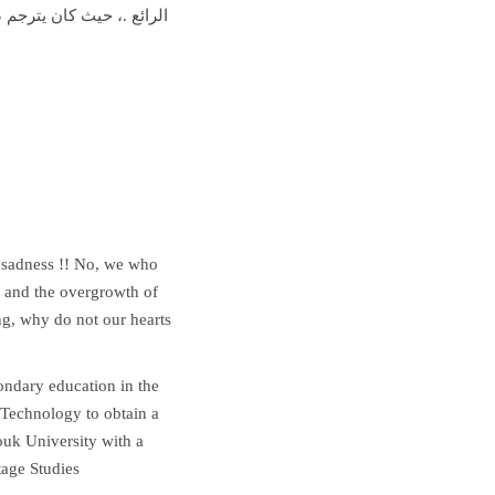
الرائع .، حيث كان يترجم 
f sadness !! No, we who
e, and the overgrowth of
ng, why do not our hearts
ondary education in the
 Technology to obtain a
ouk University with a
tage Studies