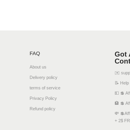
Got 
FAQ
Cont
About us
✉️ sup
Delivery policy
📝 Help
terms of service
💵 💲 Aff
Privacy Policy
🏦 💲 Af
Refund policy
💸 💲Af
+ 2$ FR