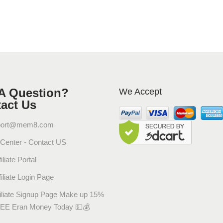
A Question?
We Accept
act Us
port@mem8.com
 Center - Contact US
iliate Portal
filiate Login Page
filiate Signup Page Make up 15%
EE Eran Money Today 💵💰