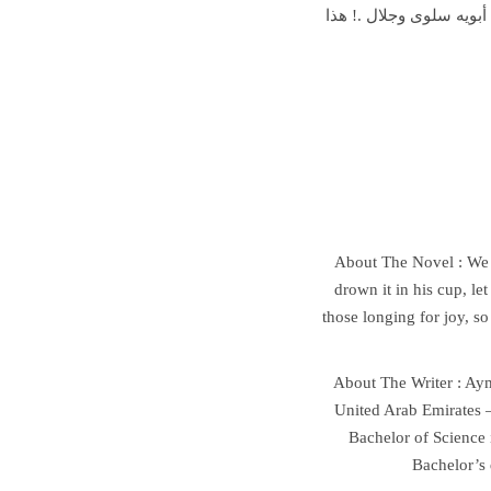
أبويه سلوى وجلال .! هذا
About The Novel : We a
drown it in his cup, le
those longing for joy, s
About The Writer : Aym
United Arab Emirates –
Bachelor of Science 
Bachelor’s 