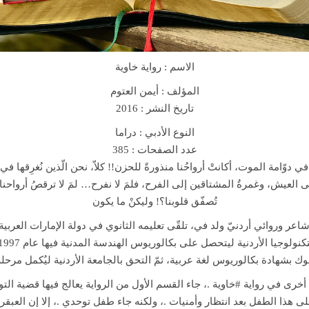
q
u
a
n
الاسم :
رواية خاوية
t
i
المؤلف : أيمن العتوم
t
تاريخ النشر : 2016
y
النوع الأدبي : دراما
عدد الصفحات : 385
في دوّامة الموت، أكانتْ أرواحُنا منذورةً للحزن!! كلاّ، نحن الّذين نُغرِقها في
ى العيش، وغمرةُ المشتاقين إلى الفرح، فلمَ لا نفرح… لمَ لا ترقصُ أرواحنا، لِمَ
تُصفّق قلوبنا؟! وليكنْ ما يكون
شاعر وروائي أردنيّ ولد في، تلقّى تعليمه الثانوي في دولة الإمارات العربي
وك بشهادة بكالوريوس لغة عربية، ثمّ التحق بالجامعة الأردنية ليُكمل مرحل
رى في رواية #خاوية .، جاء القسم الأول من الرواية يعالج فيها قضية الت
ا الطفل بعد انتظار وأمنيات .، ولكنه جاء طفل توحدي .، إلا إن العبقري