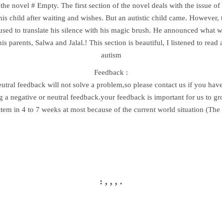
 the novel # Empty. The first section of the novel deals with the issue o
is child after waiting and wishes. But an autistic child came. However, t
used to translate his silence with his magic brush. He announced what w
 parents, Salwa and Jalal.! This section is beautiful, I listened to read a
autism
Feedback :
eutral feedback will not solve a problem,so please contact us if you hav
g a negative or neutral feedback.your feedback is important for us to g
item in 4 to 7 weeks at most because of the current world situation (Th
: , ,
,
.