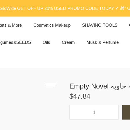
rldWide GET OFF UP 20% USED PROMO CODE TODAY ✔ 🎁" G
kets & More
Cosmetics Makeup
SHAVING TOOLS
egumes&SEEDS
Oils
Cream
Musk & Perfume
Empty Novel ة
$
47.84
E
m