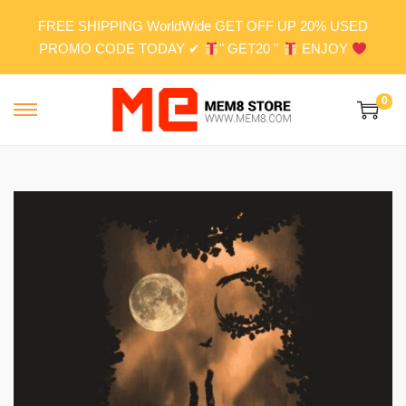
FREE SHIPPING WorldWide GET OFF UP 20% USED
PROMO CODE TODAY ✔
" GET20 "
ENJOY
0
S
S
k
k
i
i
p
p
t
t
o
o
n
c
a
o
v
n
i
t
g
e
a
n
t
t