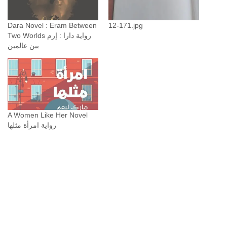
q
u
Dara Novel : Eram Between
12-171.jpg
a
Two Worlds رواية دارا : إرم
بين عالمين
n
t
i
t
y
A Women Like Her Novel
رواية امرأة مثلها