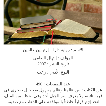
t
w
e
e
n
T
w
o
الاسم : رواية دارا – إرم بين عالمين
W
o
المؤلف : إبتهال النعامي
r
تاريخ النشر : 2007
l
النوع الأدبي : رعب
d
s
عدد الصفحات : 490
ر
عن الكتاب : بين عالمنا وعالم مجهول يقع جبل صخري في
و
قرية نائيه، ولا يعرف سر الجبل أحد وفي لحظة من الملل،
ا
اتخذ إرَم قراراً خاطئاً بالموافقة على الذهاب مع صديقة
ي