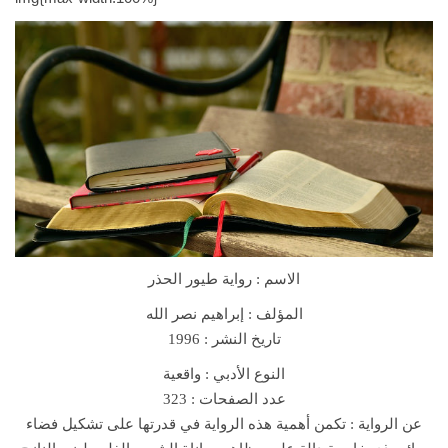
n
N
o
v
e
l
ر
و
ا
ي
ة
الاسم : رواية طيور الحذر
ط
ي
المؤلف : إبراهيم نصر الله
و
تاريخ النشر : 1996
ر
النوع الأدبي : واقعية
ا
عدد الصفحات : 323
ل
عن الرواية :
تكمن أهمية هذه الرواية في قدرتها على تشكيل فضاء
ح