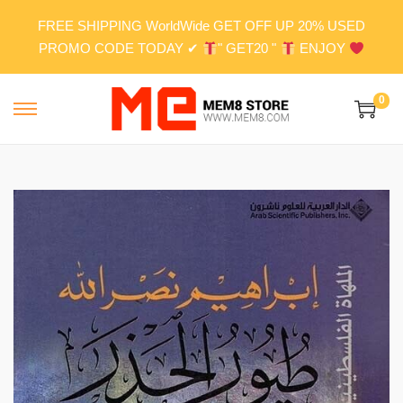
FREE SHIPPING WorldWide GET OFF UP 20% USED
PROMO CODE TODAY ✔
" GET20 "
ENJOY
0
S
S
k
k
i
i
p
p
t
t
o
o
n
c
a
o
v
n
i
t
g
e
a
n
t
t