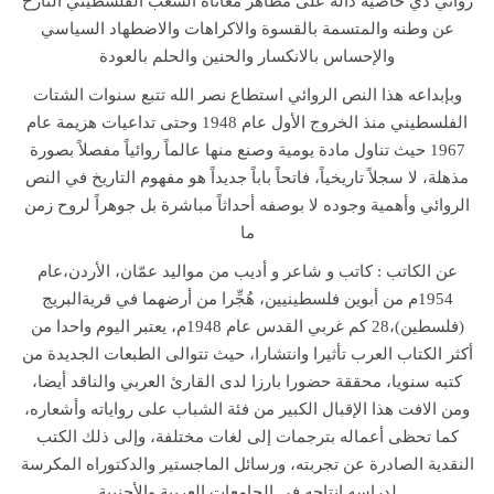
روائي ذي خاصية دالة على مظاهر معاناة الشعب الفلسطيني النازح
ذ
عن وطنه والمتسمة بالقسوة والاكراهات والاضطهاد السياسي
ر
والإحساس بالانكسار والحنين والحلم بالعودة
q
u
وبإبداعه هذا النص الروائي استطاع نصر الله تتبع سنوات الشتات
a
الفلسطيني منذ الخروج الأول عام 1948 وحتى تداعيات هزيمة عام
n
1967 حيث تناول مادة يومية وصنع منها عالماً روائياً مفصلاً بصورة
t
مذهلة، لا سجلاً تاريخياً، فاتحاً باباً جديداً هو مفهوم التاريخ في النص
i
الروائي وأهمية وجوده لا بوصفه أحداثاً مباشرة بل جوهراً لروح زمن
t
ما
y
عن الكاتب : كاتب و شاعر و أديب من مواليد عمّان، الأردن،عام
1954م من أبوين فلسطينيين، هُجِّرا من أرضهما في قريةالبريج
(فلسطين)،28 كم غربي القدس عام 1948م، يعتبر اليوم واحدا من
أكثر الكتاب العرب تأثيرا وانتشارا، حيث تتوالى الطبعات الجديدة من
كتبه سنويا، محققة حضورا بارزا لدى القارئ العربي والناقد أيضا،
ومن الافت هذا الإقبال الكبير من فئة الشباب على رواياته وأشعاره،
كما تحظى أعماله بترجمات إلى لغات مختلفة، وإلى ذلك الكتب
النقدية الصادرة عن تجربته، ورسائل الماجستير والدكتوراه المكرسة
لدراسه انتاجه في الجامعات العربية والأجنبية