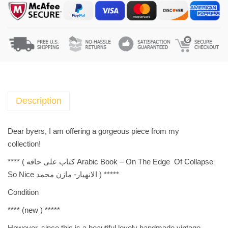
b
i
c
B
o
o
k
-
Description
O
n
Dear byers, I am offering a gorgeous piece from my
T
collection!
h
**** (
Arabic Book – On The Edge Of Collapse كتاب على حافه
e
الانهيار- مازن محمد So Nice
) *****
E
d
Condition
g
**** (
new
) *****
e
O
However, since this is a beautiful lovely handmade vintage