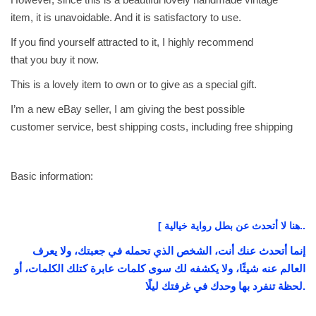
f
item, it is unavoidable. And it is satisfactory to use.
C
If you find yourself attracted to it, I highly recommend
o
that you buy it now.
l
This is a lovely item to own or to give as a special gift.
l
a
I’m a new eBay seller, I am giving the best possible
p
customer service, best shipping costs, including free shipping
s
e
ك
Basic information:
ت
ا
[ هنا لا أتحدث عن بطل رواية خيالية..
ب
ع
إنما أتحدث عنك أنت، الشخص الذي تحمله في جعبتك، ولا يعرف
ل
العالم عنه شيئًا، ولا يكشفه لك سوى كلمات عابرة كتلك الكلمات، أو
ى
لحظة تنفرد بها وحدك في غرفتك ليلًا.
ح
ا