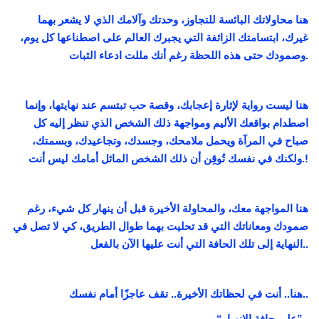
ف
هنا محاولاتك البائسة للتجاوز، وحدتك وآلامك الذي لا يشعر بهما
ه
غيرك، ابتسامتك الزائفة التي يجبرك العالم على اصطناعها كل يوم،
ا
وصمودك حتى هذه اللحظة رغم أنك مللت ادعاء الثبات.
ل
ا
هنا ليست رواية لإثارة إعجابك، وقصة حب تبتسم عند نهايتها، وإنما
ن
اصطدام بواقعك الأليم ومواجهة ذلك الشخص الذي تنظر إليه كل
ه
صباح في المرآة ويحمل ملامحك، وجسدك، وتجاعيدك، وبسمتك،
ي
ولكنك في نفسك تُوقِن أن ذلك الشخص الماثل أمامك ليس أنت.!
ا
ر
-
هنا المواجهة معك، والمحاولة الأخيرة قبل أن ينهار كل شيء، رغم
م
صمودك ومعاناتك التي قد تحليت بهما طوال الطريق، كي لا تصل في
ا
النهاية إلى تلك الحافة التي أنت عليها الآن بالفعل..
ز
ن
م
هنا.. أنت في لحظاتك الأخيرة.. تقف عاجزًا أمام نفسك..
ح
“على حافة الإنهيار”..
م