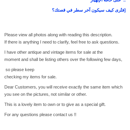
د
فتُرى كيف سيكون آخر سطر في قصتك؟]
S
o
N
Please view all photos along with reading this description.
i
If there is anything I need to clarify, feel free to ask questions.
c
e
I have other antique and vintage items for sale at the
q
moment and shall be listing others over the following few days,
u
so please keep
a
checking my items for sale.
n
Dear Customers, you will receive exactly the same item which
t
you see on the pictures, not similar or other.
i
t
This is a lovely item to own or to give as a special gift.
y
For any questions please contact us !!