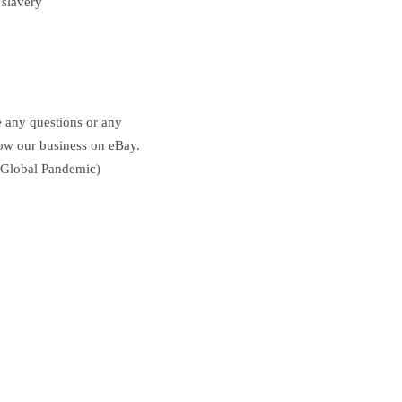
 slavery
e any questions or any
row our business on eBay.
e Global Pandemic)