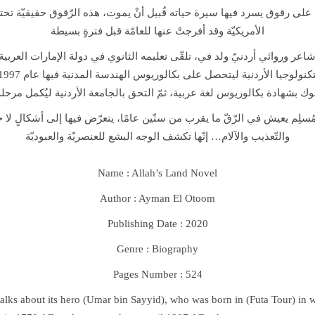
ا على رقوق يسرد فيها سيرة حياته قُبيل أنْ يموت، هذه الرّقوق حقيقيّة تح
الأمريكيّة وقد أفرجتْ عنها للعامّة قبل فترةٍ بسيطة
شاعر وروائي أردنيّ ولد في، تلقّى تعليمه الثانوي في دولة الإمارات العربي
وك بشهادة بكالوريوس لغة عربية، ثمّ التحق بالجامعة الأردنية ليُكمل مرحل
 مُسلِم يعيش في الرّقّ ما يقرب من ستّين عامًا، يتعرّض فيها إلى أشكالٍ لا ح
والتّعذيب والآلام… إنّها تكشف الوجه البشع للعنصريّة والعبوديّة
Name :
Allah’s Land Novel
Author : Ayman El Otoom
Publishing Date : 2020
Genre : Biography
Pages Number : 524
 talks about its hero (Umar bin Sayyid), who was born in (Futa Tour) in