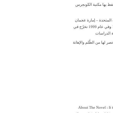
تفظ بها مكتبة الكونجرس
ة المتحدة – إمارة عجمان
والتحق بـجامعة العلوم والتكنولوجيا الأردنية ليتحصل على بكالوريوس الهندسة المدنية فيها عام 1997 وفي عام 1999 تخرّج في
ة الدراسات
صر لها من الظّلم والإهانة
About The Novel :
It