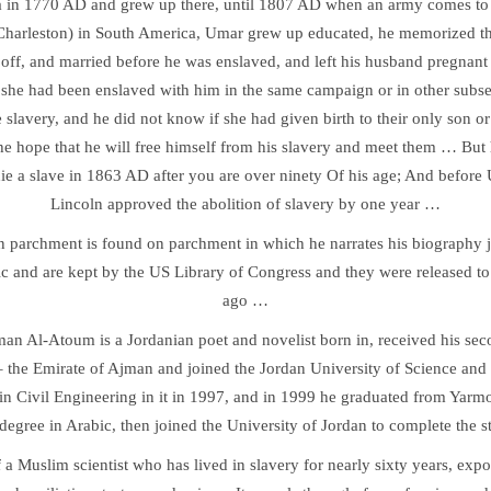
ca in 1770 AD and grew up there, until 1807 AD when an army comes to
 (Charleston) in South America, Umar grew up educated, he memorized t
 off, and married before he was enslaved, and left his husband pregnant
r she had been enslaved with him in the same campaign or in other subs
 slavery, and he did not know if she had given birth to their only son or
e hope that he will free himself from his slavery and meet them … But
l die a slave in 1863 AD after you are over ninety Of his age; And befor
Lincoln approved the abolition of slavery by one year …
 parchment is found on parchment in which he narrates his biography j
c and are kept by the US Library of Congress and they were released to 
ago …
an Al-Atoum is a Jordanian poet and novelist born in, received his sec
 the Emirate of Ajman and joined the Jordan University of Science and
in Civil Engineering in it in 1997, and in 1999 he graduated from Yarm
degree in Arabic, then joined the University of Jordan to complete the s
 of a Muslim scientist who has lived in slavery for nearly sixty years, exp