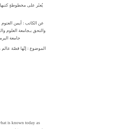
يُعثَر على مخطوطةٍ كتبه
عن الكاتب :
أيمن العتوم 
جامعة اليرم
الموضوع :
إنّها قصّة عالم
 what is known today as