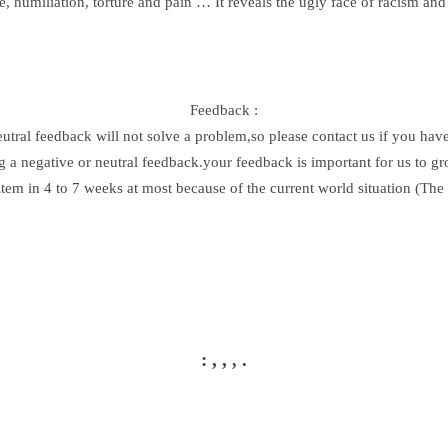
ce, humiliation, torture and pain … It reveals the ugly face of racism and
Feedback :
eutral feedback will not solve a problem,so please contact us if you hav
g a negative or neutral feedback.your feedback is important for us to g
item in 4 to 7 weeks at most because of the current world situation (Th
: , ,
.
,