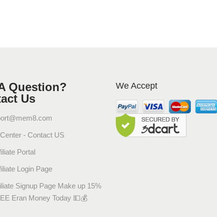
A Question?
We Accept
act Us
port@mem8.com
 Center - Contact US
iliate Portal
filiate Login Page
filiate Signup Page Make up 15%
EE Eran Money Today 💵💰