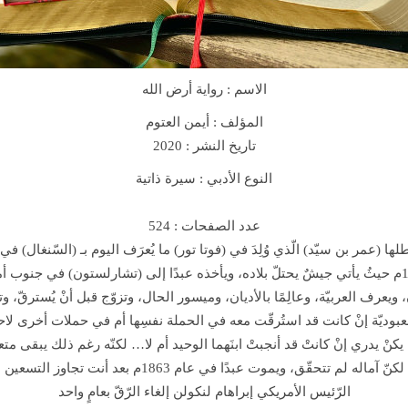
ة
ا
ر
ض
الاسم :
رواية أرض الله
ا
ل
المؤلف : أيمن العتوم
ل
تاريخ النشر : 2020
ه
النوع الأدبي : سيرة ذاتية
q
u
عدد الصفحات : 524
a
n
ونشأ فيها، حتّى عام 1807م حيثُ يأتي جيشٌ يحتلّ بلاده، ويأخذه عبدًا إلى (تشارلستون) في جن
t
 ويعرف العربيّة، وعالِمًا بالأديان، وميسور الحال، وتزوّج قبل أنْ يُسترقّ، و
i
t
وديّة إنْ كانت قد استُرقّت معه في الحملة نفسِها أم في حملات أخرى لاحقة لت
y
 يكنْ يدري إنْ كانتْ قد أنجبتْ ابنَهما الوحيد أم لا… لكنّه رغم ذلك يبقى متعلّ
عبوديّته وأنْ يلتقيهما… لكنّ آماله لم تتحقّق، ويموت عبدًا في 
الرّئيس الأمريكي إبراهام لنكولن إلغاء الرّقّ بعامٍ واحد