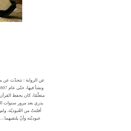
عن الرواية :
متعلّمًا، كان يحفظ القرآن،
يدري بعد مرور سنوات العب
أفلتتْ من العُبوديّة، ولم