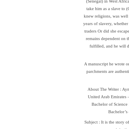
(Senegal) in West Afri
take him as a slave to
knew religions, was well
years of slavery, whethe
traders Or did she escape
remains dependent on th
fulfilled, and he wil
A manuscript he wrote on
parchments are authenti
About The Writer : Aym
United Arab Emirates –
Bachelor of Science 
Bachelor’s 
Subject : It is the story