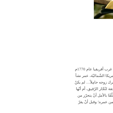
تتحدّث عن بطلها (عمر بن سيّد) الّذي وُلِدَ في (فوتا تور) ما يُعرَف اليوم بـ (السّنغال) في غرب أفريقيا عام 1770م
وب أمريكا الشّماليّة، عمر نشأ
ترك زوجه حامِلاً… لم يكنْ
ُجّار الرّقيق، أم أنّها
قًا بالأمل أنْ يتحرّر من
عام 1863م بعد أنت تجاوز التسعين من عمره؛ وقبل أنْ يقرّ