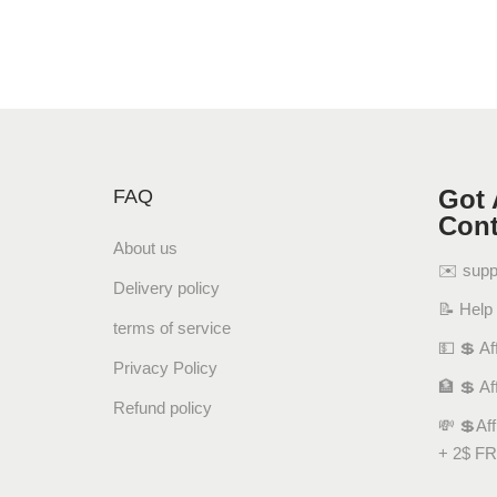
Got 
FAQ
Cont
About us
✉️ sup
Delivery policy
📝 Help
terms of service
💵 💲 Aff
Privacy Policy
🏦 💲 Af
Refund policy
💸 💲Af
+ 2$ FR