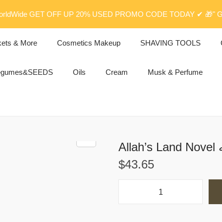
rldWide GET OFF UP 20% USED PROMO CODE TODAY ✔ 🎁" G
kets & More
Cosmetics Makeup
SHAVING TOOLS
egumes&SEEDS
Oils
Cream
Musk & Perfume
A
$
43.65
A
l