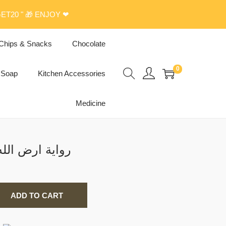
ET20 " 🎁 ENJOY ❤
Chips & Snacks
Chocolate
0
Soap
Kitchen Accessories
Medicine
llah’s Land Novel رواية ارض الله
ADD TO CART