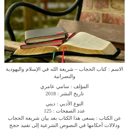
ا
ل
ح
ج
ا
ب
-
ش
ر
الاسم :
كتاب الحجاب – شريعة الله في الإسلام واليهودية
ي
والنصرانية
ع
ة
المؤلف : سامي عامري
ا
تاريخ النشر : 2018
ل
النوع الأدبي : ديني
ل
عدد الصفحات : 125
ه
عن الكتاب :
يسعى هذا الكتاب بعد بيان شريعة الحجاب
ف
ودلالات أحكامها في النصوص الشرعية إلى تفنيد حجج
ي