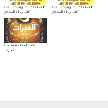
ل
The Longing Journey Book
The Longing Journey Book
ن
كتاب رحلة المشتاق
كتاب رحلة المشتاق
ص
ر
ا
ن
ي
The Tears Book كتاب
ة
العبرات
q
u
a
n
t
i
t
y