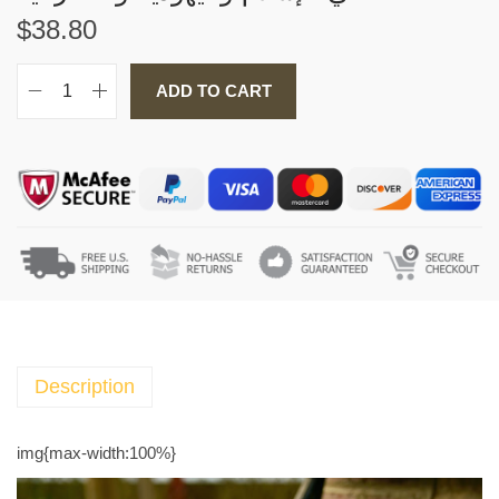
$
38.80
ADD TO CART
A
l
H
i
j
a
b
B
o
o
k
Description
ك
ت
img{max-width:100%}
ا
ب