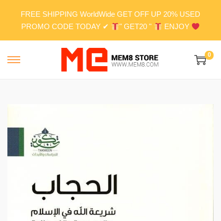
FREE SHIPPING WorldWide GET OFF UP 20% USED
PROMO CODE TODAY ✔
" GET20 "
ENJOY
0
S
S
k
k
i
i
p
p
t
t
o
o
n
c
a
o
v
n
i
t
g
e
a
n
t
t