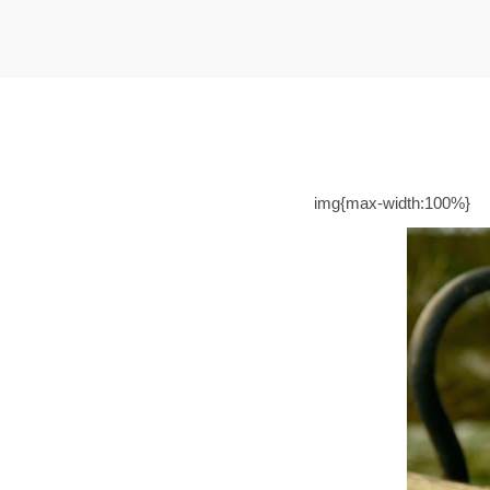
t
t
i
o
n
img{max-width:100%}