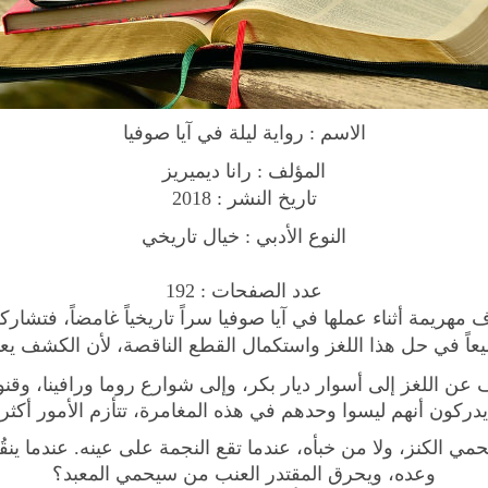
o
v
e
l
ر
الاسم : رواية ليلة في آيا صوفيا
و
ا
المؤلف : رانا ديميريز
ي
2018
تاريخ النشر :
ة
النوع الأدبي : خيال تاريخي
ل
ي
عدد الصفحات : 192
ل
مهريمة أثناء عملها في آيا صوفيا سراً تاريخياً غامضاً، فتشارك
ة
عاً في حل هذا اللغز واستكمال القطع الناقصة، لأن الكشف يعن
ف
ن اللغز إلى أسوار ديار بكر، وإلى شوارع روما ورافينا، وقنوا
ي
يدركون أنهم ليسوا وحدهم في هذه المغامرة، تتأزم الأمور أكثر
آ
ي
ا
وعده، ويحرق المقتدر العنب من سيحمي المعبد؟