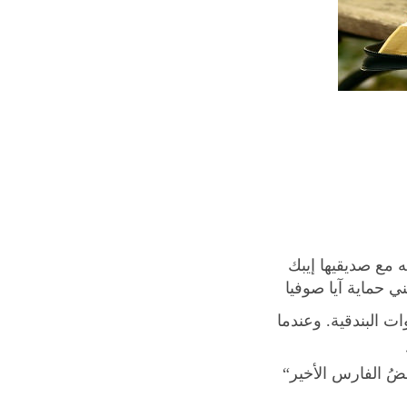
ه مع صديقيها إيبك
ي حماية آيا صوفيا
ت البندقية. وعندما
“لا الماء بإمكانه أن يحمي الكنز، ولا من خبأه، عندما تقع النجمة على عينه. عندما ينقُضُ الفارس الأخير