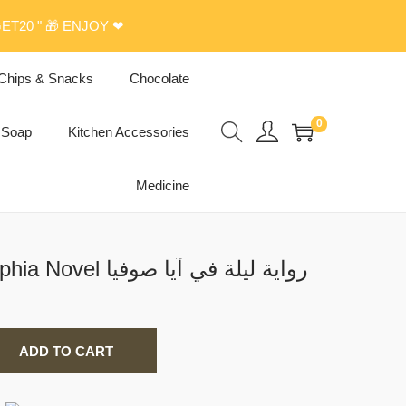
ET20 " 🎁 ENJOY ❤
Chips & Snacks
Chocolate
0
Soap
Kitchen Accessories
Medicine
A Night In Hagia Sophia Novel رواية ليلة في آيا صوفيا
ADD TO CART