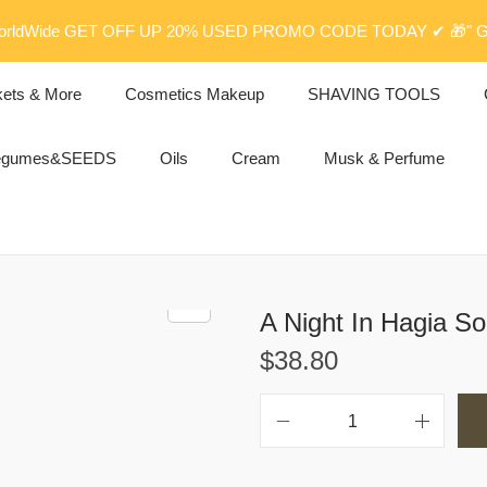
rldWide GET OFF UP 20% USED PROMO CODE TODAY ✔ 🎁" G
kets & More
Cosmetics Makeup
SHAVING TOOLS
egumes&SEEDS
Oils
Cream
Musk & Perfume
$
38.80
A
N