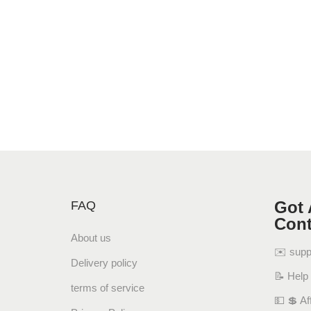
Got 
FAQ
Cont
About us
✉️ sup
Delivery policy
📝 Help
terms of service
💵 💲 Aff