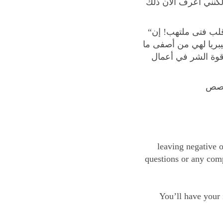
لكنني أعرف الآن ذلك
“لقد انتهت طفولتي”. ما أروع وصف دوستويفسكي لهذه العواطف التي تضطرم في قلب فتى ملتهب! إن
بريا لهي من أصفى ما
قوة الشر في أعمال
لقصص
leaving negative o
questions or any comp
You’ll have your 