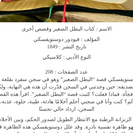
ل
ب
ط
ل
الاسم : كتاب البطل الصغير وقصص أخرى
ا
ل
المؤلف : فيودور دوستويفسكي
ص
تاريخ النشر : 1849
غ
النوع الأدبي : كلاسيكي
ي
ر
عدد الصفحات : 208
و
تويفسكي قصة “البطل الصغير” وهو في سجن منفرد بقلعة بتر
ق
ديقه: حين وجدتني في السجن قدّرت أن هذه هي النهاية، ولك
ص
 فجأة. فماذا فعلت؟ كتبت قصة “البطل الصغير”. اقرأ هذه القصة
ص
؟ كنت وأنا في سجني أحلم أحلامًا هادئة، طيبة، حلوة، عذبة،
أ
السجن، ازداد حالي تحسنًا
خ
الزنزانة الرطبة مع الانتظار الطويل لصدور الحكم، وبين الأحلام
ر
و ظاهرة نفسية نادرة. وقد علل دوستويفسكي هذه الظاهرة قائ
ى