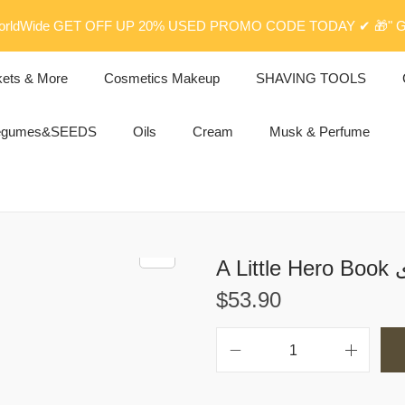
rldWide GET OFF UP 20% USED PROMO CODE TODAY ✔ 🎁" G
kets & More
Cosmetics Makeup
SHAVING TOOLS
egumes&SEEDS
Oils
Cream
Musk & Perfume
ى
$
53.90
A
L