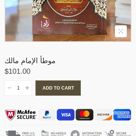
i
o
n
موطأ الإمام مالك
$
101.00
ADD TO CART
م
و
ط
أ
ا
ل