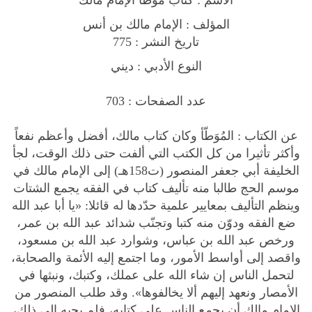
المؤلف : الإمام مالك بن أنس
تاريخ النشر : 775
النوع الأدبي : ديني
عدد الصفحات : 703
عن الكتاب : المُوَطّأ وكان كتاب مالك، أفضل وأعظم نفعاً
وأكثر تأثيرا من كل الكتب التي ألفت حتى ذلك الوقت، لجأ
الخليفة أبي جعفر المنصور (ت158هـ) إلى الإمام مالك في
موسم الحج طالبا منه تأليف كتاب في الفقه يجمع الشتات
وينظم التأليف بمعايير علمية حدّدها له قائلا: «يا أبا عبد الله
ضع الفقه ودوّن منه كتبا وتجنّب شدائد عبد الله بن عمر،
ورخص عبد الله بن عباس، وشوارد عبد الله بن مسعود،
واقصد إلى أواسط الأمور، وما اجتمع إليه الأئمة والصحابة،
لتحمل الناس إن شاء الله على عملك، وكتبك، ونبثها في
الأمصار ونعهد إليهم ألا يخالفوها». وقد طلب المنصور من
الإمام مالك أن يجمع الناس على كتابه، فلم يجبه إلى ذلك،