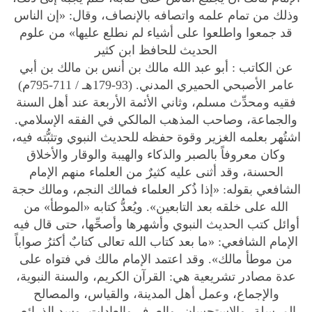
وذلك من تمام علمه واتصافه بالإنصاف، وقال: «إن الناس
قد جمعوا واطلعوا على أشياء لم نطلع عليها» من علوم
الحديث للحافظ ابن كثير
عن الكاتب :
أبو عبد الله مالك بن أنس بن مالك بن أبي
عامر الأصبحي الحميري المدني. (93-179هـ / 711-795م)
فقيه ومحدِّث مسلم، وثاني الأئمة الأربعة عند أهل السنة
والجماعة، وصاحب المذهب المالكي في الفقه الإسلامي.
اشتُهر بعلمه الغزير وقوة حفظه للحديث النبوي وتثبُّته فيه،
وكان معروفاً بالصبر والذكاء والهيبة والوقار والأخلاق
الحسنة، وقد أثنى عليه كثيرٌ من العلماء منهم الإمام
الشافعي بقوله: «إذا ذُكر العلماء فمالك النجم، ومالك حجة
الله على خلقه بعد التابعين». ويُعدُّ كتابه «الموطأ» من
أوائل كتب الحديث النبوي وأشهرها وأصحِّها، حتى قال فيه
الإمام الشافعي: «ما بعد كتاب الله تعالى كتابٌ أكثرُ صواباً
من موطأ مالك». وقد اعتمد الإمام مالك في فتواه على
عدة مصادر تشريعية هي: القرآن الكريم، والسنة النبوية،
والإجماع، وعمل أهل المدينة، والقياس، والمصالح
المرسلة، والاستحسان، والعرف والعادات، وسد الذرائع،