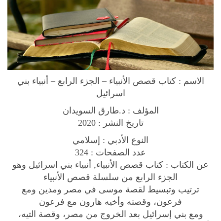
ل
ج
ز
ء
ا
ل
الاسم : كتاب قصص الأنبياء – الجزء الرابع – أنبياء بني
ر
اسرائيل
ا
ب
المؤلف : د.طارق السويدان
ع
تاريخ النشر : 2020
–
النوع الأدبي : إسلامي
ا
عدد الصفحات : 324
ن
عن الكتاب : كتاب قصص الأنبياء, أنبياء بني اسرائيل وهو
ب
الجزء الرابع من سلسلة قصص الأنبياء
ي
ترتيب وتبسيط لقصة موسى في مصر ومدين ومع
ا
فرعون، وقصته وأخيه هارون مع فرعون
ء
ومع بني إسرائيل بعد الخروج من مصر، وقصة التيه،
ب