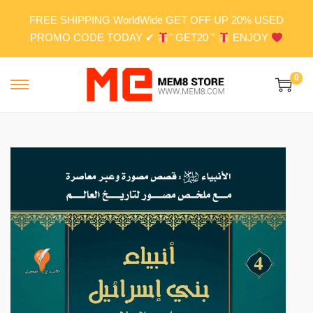
FREE SHIPPING WorldWide GET OFF UP 20% USED
PROMO CODE TODAY ✔
" GET20 "
ENJOY
0
S
S
k
k
i
i
p
p
t
t
o
o
n
c
a
o
v
n
i
t
g
e
a
n
t
t