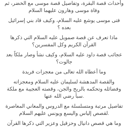
وأحداث قصة البقرة، وتفاصيل قصة موسى مع الخضر، ثم
ن
وفاة موسى وهارون عليهما السلام
ي
فتى موسى يوشع عليه السلام، وكيف قاد بني إسرائيل
ا
بعده ؟
س
ر
ماذا تعرف عن قصة صمويل عليه السلام التي ذكرها
ا
القرآن الكريم وكل المفسرين؟
ئ
عجائب قصة داود عليه السلام، وكيف نشأ وصار ملكاً بعد
ي
جالوت؟
ل
q
وما أعطاه الله تعالى من معجزات فريدة
u
والقصة المدهشة لسليمان عليه السلام ومعجزاته
a
وفضائله وتحكمه بالريح والجن، وقصته العجيبة مع ملكة
n
سبأ رضي الله عنها.
t
تفاصيل مرتبة ومتسلسلة مع الدروس والمعاني المعاصرة
i
لقصص إلياس واليسع ويونس عليهم السلام.
t
y
وما هي قصص دانيال وحزقيل وعزير التي ذكرها القرآن