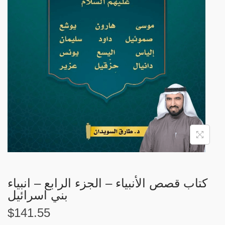
i
o
n
كتاب قصص الأنبياء – الجزء الرابع – انبياء
بني اسرائيل
$
141.55