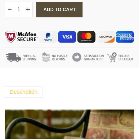
ADD TO CART
ك
ت
ا
ب
ق
ص
ص
ا
ل
أ
ن
Description
ب
ي
ا
ء
–
ا