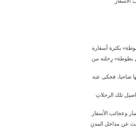
 الأسفار
طوطة» بكثرة أسفاره
بن بطوطة» رِحلته من
ها صاحبا، فحكى عنه
اصيل تلك الرحلاتِ
صار وعجائب الأسفار
يث عن مداخل المدنِ