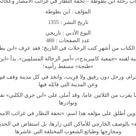
تاب رحلة ابن بطوطة – تحفة النظار في غرائب الأمصار وعجائب
م
ص
المؤلف : ابن بطوطة
ا
تاريخ النشر : 1355
ر
و
النوع الأدبي : تاريخي
ع
عدد الصفحات : 480
ج
 الكتاب من أشهرِ كتب الرحلات في التاريخ؛ فقد عرِف «ابن ب
ا
ة لقبته «جمعية كامبريدج»ﺑ «أمير الرحالة المسلمِين». بدأ «ا
ئ
«طنجة» مسقط رأسِه؛
ب
الحرام، ورحل دون رفيق ولا قرِيب، واتخذ في كل مدينة وقف في
ا
وعن المدينة التي قابَله فيها
ل
أ
بما يقرب من الثلاثين عاما، وقد أملى على «ابن جزي الكلبي» تف
س
ونوادرها
ف
تدوين أطلق على مؤلفه هذا اسم: «تحفة النظار في غرائب الام
ا
ر
 بالوصف الخارجي للأماكن التي زارها، بل استفاض في الحد
q
ومخارِجِها وطبائع الشعوب المختلفة التي عاشرها