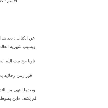
الاسم : ك
عن الكتاب :
يعد هذا
وبسبب شهرتِه العالمي
ناويا حجَ بيت الله 
قدِر زمن رِحلاتِه 
وبعدَما انتهى من ال
لم يكتف «ابن بطوطة»