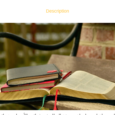
ف
ة
Description
ا
ل
ن
ظ
ا
ر
ف
ي
غ
ر
ا
ئ
ب
ا
ل
أ