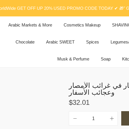
rldWide GET OFF UP 20% USED PROMO CODE TODAY ✔ 🎁" G
Arabic Markets & More
Cosmetics Makeup
SHAVIN
Chocolate
Arabic SWEET
Spices
Legume
Musk & Perfume
Soap
Kit
ر في غرائب الأمصار
وعجائب الأسفار
$
32.01
ك
ت