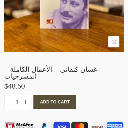
i
o
n
غسان كنفاني – الأعمال الكاملة –
المسرحيات
$
48.50
ADD TO CART
غ
س
ا
ن