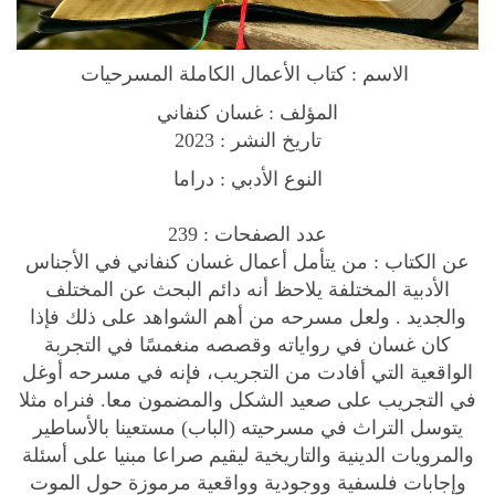
م
ل
الاسم : كتاب الأعمال الكاملة المسرحيات
ة
-
المؤلف : غسان كنفاني
ا
تاريخ النشر : 2023
ل
النوع الأدبي : دراما
م
س
عدد الصفحات : 239
ر
عن الكتاب : من يتأمل أعمال غسان كنفاني في الأجناس
ح
الأدبية المختلفة يلاحظ أنه دائم البحث عن المختلف
ي
والجديد . ولعل مسرحه من أهم الشواهد على ذلك فإذا
ا
كان غسان في رواياته وقصصه منغمسًا في التجربة
ت
الواقعية التي أفادت من التجريب، فإنه في مسرحه أوغل
q
في التجريب على صعيد الشكل والمضمون معا. فنراه مثلا
u
يتوسل التراث في مسرحيته (الباب) مستعينا بالأساطير
a
والمرويات الدينية والتاريخية ليقيم صراعا مبنيا على أسئلة
n
وإجابات فلسفية ووجودية وواقعية مرموزة حول الموت
t