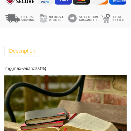
ك
ن
ف
ا
ن
ي
-
Description
ا
ل
img{max-width:100%}
أ
ع
م
ا
ل
ا
ل
ك
ا