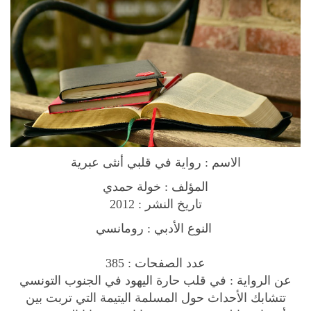
ع
ب
ر
ي
ة
q
u
a
n
الاسم : رواية في قلبي أنثى عبرية
t
i
المؤلف : خولة حمدي
t
تاريخ النشر : 2012
y
النوع الأدبي : رومانسي
عدد الصفحات : 385
عن الرواية : في قلب حارة اليهود في الجنوب التونسي
تتشابك الأحداث حول المسلمة اليتيمة التي تربت بين