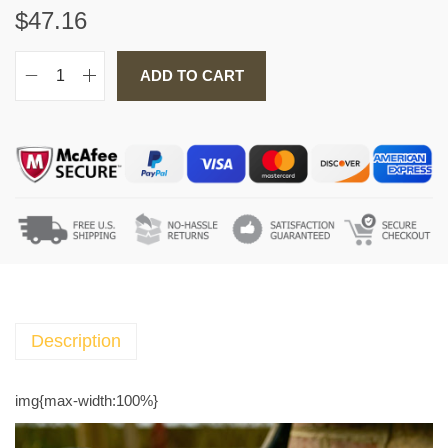
$
47.16
ADD TO CART
ر
و
ا
ي
ة
ف
ي
ق
ل
ب
ي
Description
أ
ن
img{max-width:100%}
ث
ى