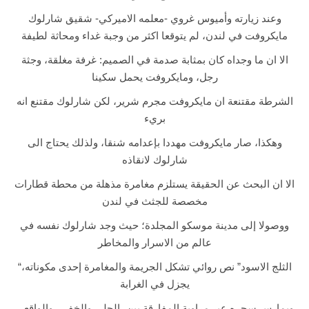
و
وعند زيارته وأميوس غروي -معلمه الاميركي- شقيق شارلوك
د
مايكروفت في لندن، لم يتوقعا اكثر من وجبة غداء ومحاثة لطيفة
الا ان ما وجداه كان بمثابة صدمة في الصميم: غرفة مغلقة، وجثة
q
رجل، ومايكروفت يحمل سكينا
u
a
الشرطة مقتنعة ان مايكروفت مجرم شرير، لكن شارلوك مقتنع انه
n
بريء
t
وهكذا، صار مايكروفت مهددا بإعدامه شنقا، ولذلك يحتاج الى
i
شارلوك لانقاذه
t
y
الا ان البحث عن الحقيقة يستلزم مغامرة مذهلة من محطة قطارات
مخصصة للجثث في لندن
ووصولا إلى مدينة موسكو المجلدة؛ حيث وجد شارلوك نفسه في
عالم من الاسرار والمخاطر
“الثلج الاسود” نص روائي تشكل الجريمة والمغامرة إحدى مكوناته،
يجزل في الغرابة
ويمارس سحره عبر مراوية المفارقة بين، الجلي والخفي، والواقعي