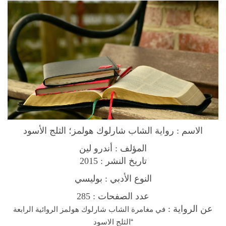
ل
و
ك
ه
و
ل
م
ز
؛
ا
الاسم :
ل
ث
المؤلف : أندرو لين
ل
تاريخ النشر : 2015
ج
النوع الأدبي : بوليسي
ا
عدد الصفحات :
285
ل
عن الرواية :
أ
في مغامرة الشاب شارلوك هولمز الروائية الرابعة
س
“الثلج الاسود