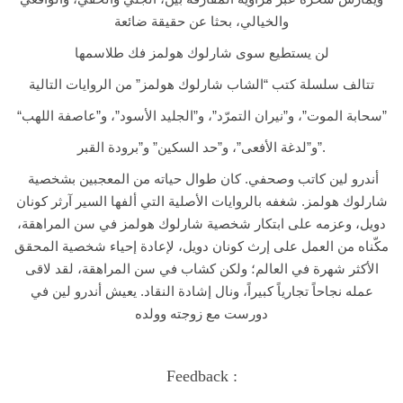
والخيالي، بحثا عن حقيقة ضائعة
لن يستطيع سوى شارلوك هولمز فك طلاسمها
تتالف سلسلة كتب “الشاب شارلوك هولمز” من الروايات التالية
“سحابة الموت”، و”نيران التمرّد”، و”الجليد الأسود”، و”عاصفة اللهب”
و”لدغة الأفعى”، و”حد السكين” و”برودة القبر”.
أندرو لين كاتب وصحفي. كان طوال حياته من المعجبين بشخصية
شارلوك هولمز. شغفه بالروايات الأصلية التي ألفها السير آرثر كونان
دويل، وعزمه على ابتكار شخصية شارلوك هولمز في سن المراهقة،
مكّناه من العمل على إرث كونان دويل، لإعادة إحياء شخصية المحقق
الأكثر شهرة في العالم؛ ولكن كشاب في سن المراهقة، لقد لاقى
عمله نجاحاً تجارياً كبيراً، ونال إشادة النقاد. يعيش أندرو لين في
دورست مع زوجته وولده
Feedback :