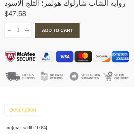
$
47.58
ADD TO CART
ر
و
ا
ي
ة
ا
ل
ش
ا
ب
Description
ش
ا
img{max-width:100%}
ر